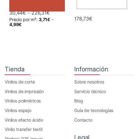
Rango de precios: desde 30,44€ hast
30,44
€
-
226,31
€
178,73
€
Precio por m²:
3,71
€
–
Este producto tiene múltiples variantes. Las opciones se pueden 
4,99
€
Tienda
Información
Vinilos de corte
Sobre nosotros
Vinilos de impresión
Servicio técnico
Vinilos poliméricos
Blog
Vinilos espejo
Guía de tecnologías
Vinilos efecto ácido
Contacto
Vinilo transfer textil
Legal
Plotters DTF Innuro