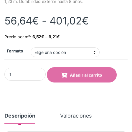
1,23 m. Durabilidad exterior hasta 8 años.
Rango de
56,64
€
-
401,02
€
Precio por m²:
6,52
€
–
9,21
€
Formato
Vinilo Avery 700 Rojo Regio (763-02 Regal Red) quantity
Añadir al carrito
Descripción
Valoraciones