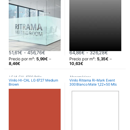
Vinilos Efecto Ácido
,
Vinilos para decoración de
cristales
Rango de precios: desde 51,61€ hasta
Rango de 
51,61
€
-
456,76
€
64,86
€
-
326,28
€
Precio por m²:
5,99
€
–
Precio por m²:
5,35
€
–
Este producto tiene múltiples variantes. Las opciones se pueden 
Este producto tiene múltiples va
8,46
€
10,63
€
LG HI-CAL 6700 Brillo
,
Monoméricos
,
Vinilo HI-CAL LG 6727 Medium
Vinilo Ritrama Ri-Mark Event
Brown
300 Blanco Mate 1,22×50 Mts
Poliméricos
,
Vinilos De Corte
RITRAMA Ri-Mark M300 Event
Matt
,
Vinilos De Corte