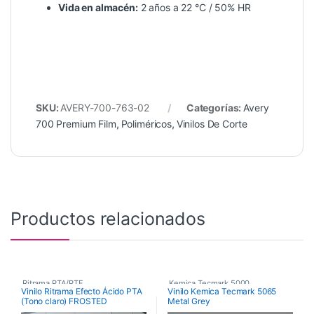
Vida en almacén:
2 años a 22 °C / 50% HR
SKU:
AVERY-700-763-02
Categorías:
Avery
700 Premium Film
,
Poliméricos
,
Vinilos De Corte
Productos relacionados
Ritrama PTA/PTF
,
Kemica Tecmark 5000
,
Vinilo Ritrama Efecto Ácido PTA
Vinilo Kemica Tecmark 5065
(Tono claro) FROSTED
Metal Grey
Vinilos De Corte
,
Poliméricos
,
Vinilos De Corte