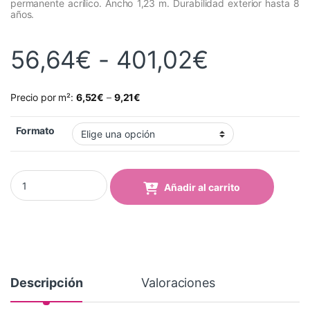
permanente acrílico. Ancho 1,23 m. Durabilidad exterior hasta 8
años.
Rango de
56,64
€
-
401,02
€
Precio por m²:
6,52
€
–
9,21
€
Formato
Vinilo Avery 700 Rojo Cereza Mate (703-05 Cherry Red Matt) qua
Añadir al carrito
Descripción
Valoraciones