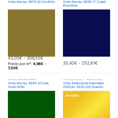
Vinilo Mactac 8979-00 Oro Brillo
Vinilo Mactac 8938-17 Cobalt
Blue Mate
Monoméricos
,
Vinilos De Corte
Monoméricos
,
Vinilos De Corte
Rango de precios: desde 43,03€ hast
43,03
€
-
306,55
€
Rango de 
35,42
€
-
252,81
€
Precio por m²:
4,98
€
–
Este producto tiene múltiples variantes. Las opciones se pueden 
Este producto tiene múltiples va
7,00
€
Mactac MACal 8900
,
Especialidades
,
Reflectante
,
Vinilo Mactac 8949-30 Dark
Vinilo Reflectante Imprimible
Green Brillo
ORACAL 5400-020 Amarillo
Monoméricos
,
Vinilos De Corte
Vinilos De Corte