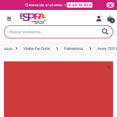
×
Atención al cliente
L-V
8:30-15:30 h
Ir al contenido
0
Buscar por:
Inicio
Vinilos De Corte
Poliméricos
Avery 700 
🔍