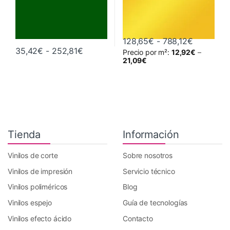
Rango de 
128,65
€
-
788,12
€
Rango de precios: desde 35,42€ hast
35,42
€
-
252,81
€
Precio por m²:
12,92
€
–
Este producto tiene múltiples variantes. Las opciones se pueden 
Este producto tiene múltiples va
21,09
€
Tienda
Información
Vinilos de corte
Sobre nosotros
Vinilos de impresión
Servicio técnico
Vinilos poliméricos
Blog
Vinilos espejo
Guía de tecnologías
Vinilos efecto ácido
Contacto