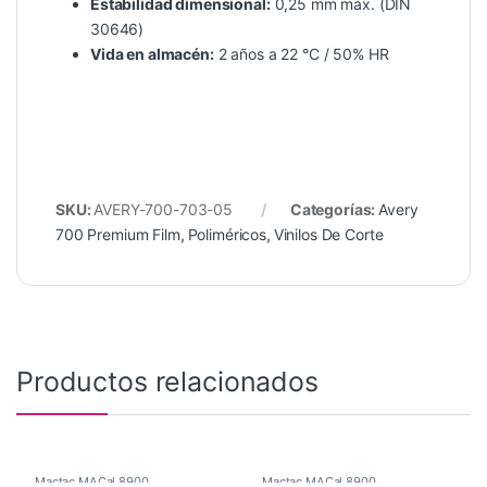
Estabilidad dimensional:
0,25 mm máx. (DIN
30646)
Vida en almacén:
2 años a 22 °C / 50% HR
SKU:
AVERY-700-703-05
Categorías:
Avery
700 Premium Film
,
Poliméricos
,
Vinilos De Corte
Productos relacionados
Mactac MACal 8900
,
Mactac MACal 8900
,