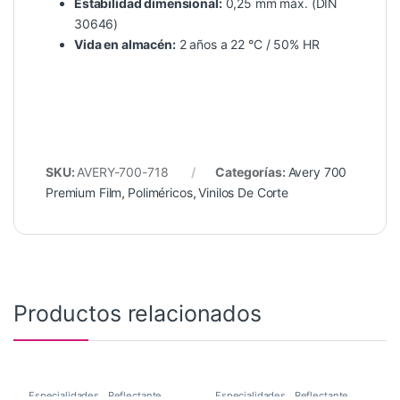
Estabilidad dimensional:
0,25 mm máx. (DIN
30646)
Vida en almacén:
2 años a 22 °C / 50% HR
SKU:
AVERY-700-718
Categorías:
Avery 700
Premium Film
,
Poliméricos
,
Vinilos De Corte
Productos relacionados
Especialidades
,
Reflectante
,
Especialidades
,
Reflectante
,