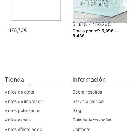
Rango de p
51,61
€
-
456,76
€
178,73
€
Precio por m²:
5,99
€
–
Este producto tiene múltiples va
8,46
€
Tienda
Información
Vinilos de corte
Sobre nosotros
Vinilos de impresión
Servicio técnico
Vinilos poliméricos
Blog
Vinilos espejo
Guía de tecnologías
Vinilos efecto ácido
Contacto