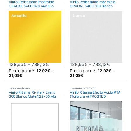
Vinilo Reflectante Imprimible
Vinilo Reflectante Imprimible
ORACAL 5400-020 Amarillo
ORACAL 5400-010 Blanco
Vinilos De Corte
Vinilos De Corte
Rango de precios: desde 128,65€ has
Rango de 
128,65
€
-
788,12
€
128,65
€
-
788,12
€
Precio por m²:
12,92
€
–
Precio por m²:
12,92
€
–
Este producto tiene múltiples variantes. Las opciones se pueden 
Este producto tiene múltiples va
21,09
€
21,09
€
Monoméricos
,
Ritrama PTA/PTF
,
Vinilo Ritrama Ri-Mark Event
Vinilo Ritrama Efecto Ácido PTA
300 Blanco Mate 1,22×50 Mts
(Tono claro) FROSTED
RITRAMA Ri-Mark M300 Event
Vinilos De Corte
,
Matt
Vinilos Efecto Ácido
,
,
Vinilos De Corte
Vinilos para decoración de
cristales