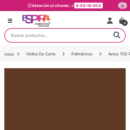
×
Atención al cliente
L-V
8:30-15:30 h
Ir al contenido
0
Buscar por:
Inicio
Vinilos De Corte
Poliméricos
Avery 700 
🔍