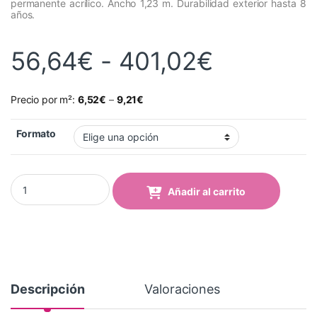
permanente acrílico. Ancho 1,23 m. Durabilidad exterior hasta 8
años.
Rango de
56,64
€
-
401,02
€
Precio por m²:
6,52
€
–
9,21
€
Formato
Vinilo Avery 700 Marrón Chocolate (718 Chocolate Brown) quant
Añadir al carrito
Descripción
Valoraciones