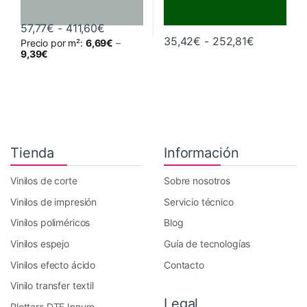
Rango de precios: desde 57,77€ hasta 
57,77
€
-
411,60
€
Rango de 
35,42
€
-
252,81
€
Precio por m²:
6,69
€
–
Este producto tiene múltiples variantes. Las opciones se pueden 
Este producto tiene múltiples va
9,39
€
Tienda
Información
Vinilos de corte
Sobre nosotros
Vinilos de impresión
Servicio técnico
Vinilos poliméricos
Blog
Vinilos espejo
Guía de tecnologías
Vinilos efecto ácido
Contacto
Vinilo transfer textil
Legal
Plotters DTF Innuro