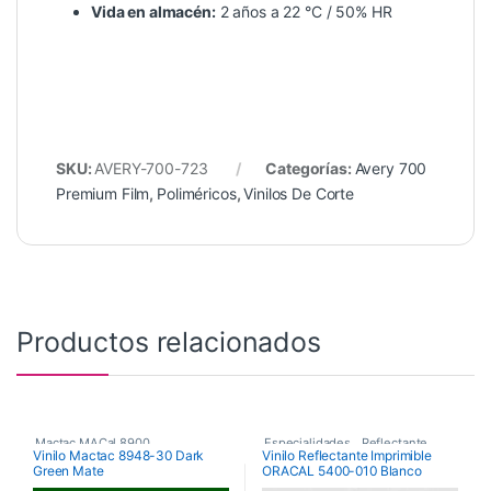
Vida en almacén:
2 años a 22 °C / 50% HR
SKU:
AVERY-700-723
Categorías:
Avery 700
Premium Film
,
Poliméricos
,
Vinilos De Corte
Productos relacionados
Mactac MACal 8900
,
Especialidades
,
Reflectante
,
Vinilo Mactac 8948-30 Dark
Vinilo Reflectante Imprimible
Green Mate
ORACAL 5400-010 Blanco
Monoméricos
,
Vinilos De Corte
Vinilos De Corte