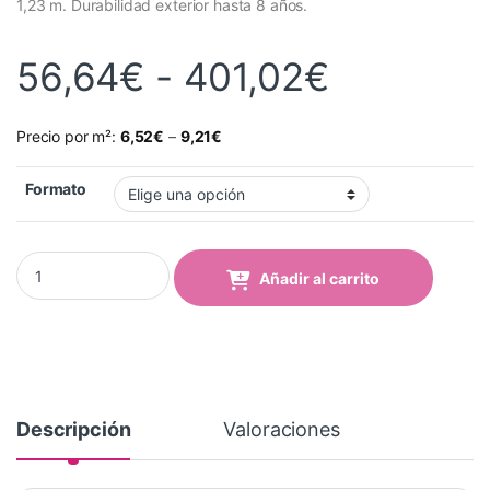
1,23 m. Durabilidad exterior hasta 8 años.
Rango de
56,64
€
-
401,02
€
Precio por m²:
6,52
€
–
9,21
€
Formato
Vinilo Avery 700 Azul Oscuro (723 Dark Blue) quantity
Añadir al carrito
Descripción
Valoraciones