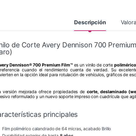
Descripción
Valor
nilo de Corte Avery Dennison 700 Premium 
aro)
very Dennison® 700 Premium Film™
es un vinilo de corte
poliméric
referencia cuando el rendimiento cuenta de verdad. Su excelente
vierten en la opción ideal para rotulación de vehículos, gráficos de es
a versión mejorada ofrece propiedades de
corte, deslaminado (we
esivo reformulado y un nuevo soporte impreso con cuadrícula que agil
racterísticas principales
Film polimérico calandrado de 64 micras, acabado Brillo
Durabilidad exterior de hasta
8 años