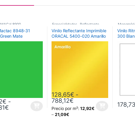
 MACal 8900
,
Especialidades
,
Reflectante
,
Monoméri
 Mactac 8948-31
Vinilo Reflectante Imprimible
Vinilo Ri
ricos
,
Vinilos De Corte
Vinilos De Corte
RITRAMA 
 Green Mate
ORACAL 5400-020 Amarillo
300 Blan
Matt
Mts
,
Vinilos D
128,65
€
-
Rango de precios: de
788,12
€
2
€
-
178,7
Rango de precios: desde 35,42€ hasta 252,
81
€
Precio por m²:
12,92
€
oducto tiene múltiples variantes. Las opciones se pueden elegir en la
Este producto tiene múltiples variantes. L
–
21,09
€