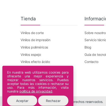
Tienda
Informaci
Vinilos de corte
Sobre nosotro
Vinilos de impresión
Servicio técni
Vinilos poliméricos
Blog
Vinilos espejo
Guía de tecno
Vinilos efecto ácido
Contacto
Vinilo transfer textil
En nuestra web utilizamos cookies para
ofrecerte una mejor experiencia y
Plotters DTF Innuro
mejorar nuestros servicios. Puedes
Plotters de impresión
aceptar todas las cookies o rechazar su
uso. Para más información, visita
nuestra
política de privacidad
.
Aceptar
Rechazar
© 2026 Espiral Digital - Todos los derechos reservados.