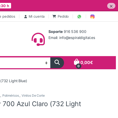
×
:30 h
e pedidos
Mi cuenta
Pedido
Soporte
916 536 900
Email: info@espiraldigital.es
0,00
€
0
 (732 Light Blue)
,
Poliméricos
,
Vinilos De Corte
y 700 Azul Claro (732 Light