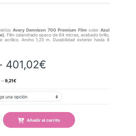
imérico
Avery Dennison 700 Premium Film
color
Azul
ue)
. Film calandrado opaco de 64 micras, acabado brillo,
 acrílico. Ancho 1,23 m. Durabilidad exterior hasta 8
Rango de precios
-
401,02
€
€
–
9,21
€
l Claro (732 Light Blue) quantity
Añadir al carrito