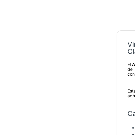
Vi
Cl
El
A
de 
con
Est
adh
Ca