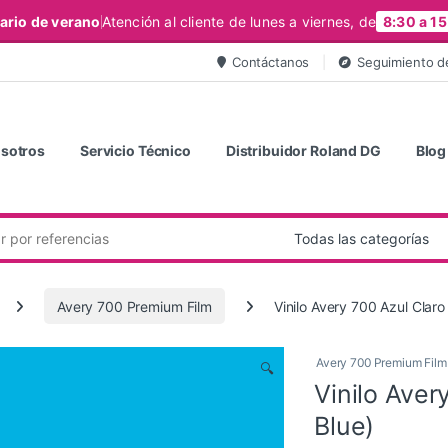
ario de verano
Atención al cliente de lunes a viernes, de
8:30 a 15
Contáctanos
Seguimiento d
sotros
Servicio Técnico
Distribuidor Roland DG
Blog
Avery 700 Premium Film
Vinilo Avery 700 Azul Claro
Avery 700 Premium Film
🔍
Vinilo Aver
Blue)