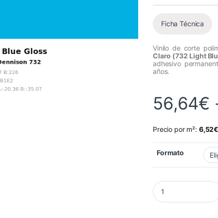
Ficha Técnica
Vinilo de corte pol
Claro (732 Light Bl
adhesivo permanente
años.
56,64
€
Precio por m²:
6,52
Formato
Vinilo Avery 700 Azu