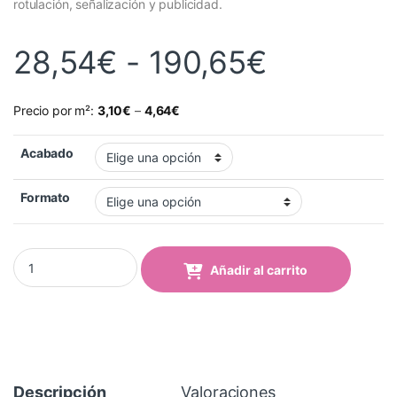
rotulación, señalización y publicidad.
Rango de
28,54
€
-
190,65
€
Precio por m²:
3,10
€
–
4,64
€
Acabado
Formato
Vinilo Avery 500 Verde Hierba (518 Grass Green) quantity
Añadir al carrito
Descripción
Valoraciones