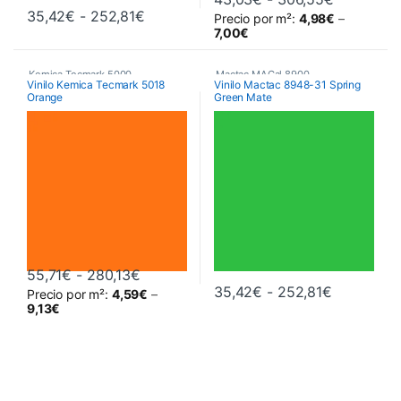
Rango de precios: desde 35,42€ hast
35,42
€
-
252,81
€
Precio por m²:
4,98
€
–
Este producto tiene múltiples variantes. Las opciones se pueden 
Este producto tiene múltiples va
7,00
€
Kemica Tecmark 5000
,
Mactac MACal 8900
,
Vinilo Kemica Tecmark 5018
Vinilo Mactac 8948-31 Spring
Orange
Green Mate
Poliméricos
,
Vinilos De Corte
Monoméricos
,
Vinilos De Corte
Rango de precios: desde 55,71€ hasta
55,71
€
-
280,13
€
Rango de 
35,42
€
-
252,81
€
Precio por m²:
4,59
€
–
Este producto tiene múltiples variantes. Las opciones se pueden 
Este producto tiene múltiples va
9,13
€