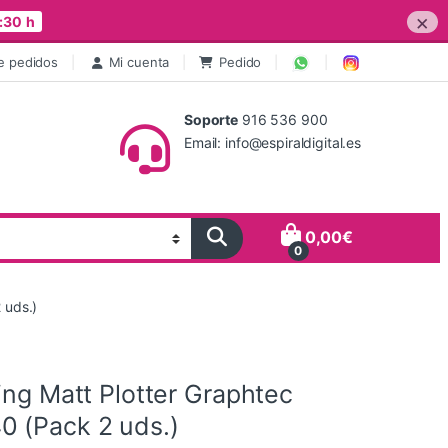
×
:30 h
e pedidos
Mi cuenta
Pedido
Soporte
916 536 900
Email: info@espiraldigital.es
0,00
€
0
 uds.)
ing Matt Plotter Graphtec
 (Pack 2 uds.)