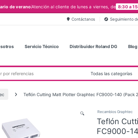
ario de verano
Atención al cliente de lunes a viernes, de
8:30 a 15
Contáctanos
Seguimiento d
sotros
Servicio Técnico
Distribuidor Roland DG
Blog
ec
Teflón Cutting Matt Plotter Graphtec FC9000-140 (Pack 2
Recambios Graphtec
🔍
Teflón Cutt
FC9000-140