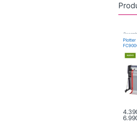
Prod
Recamb
Plotte
FC900
4.39
6.99
Este pr