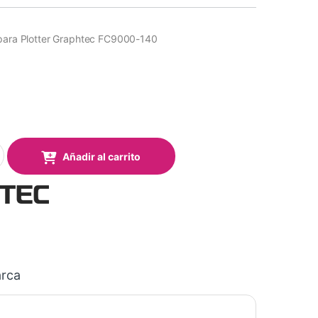
 para Plotter Graphtec FC9000-140
 Plotter Graphtec FC9000-140 (Pack 2 uds.) quantity
Añadir al carrito
rca