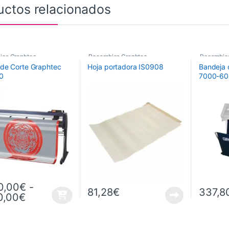
uctos relacionados
ios Graphtec
Recambios Graphtec
Recambio
r de Corte Graphtec
Hoja portadora IS0908
Bandeja 
0
7000-60
0,00
€
-
81,28
€
337,8
Rango de precios: desde 4.390,00€ hasta
0,00
€
oducto tiene múltiples variantes. Las opciones se pueden elegir en la