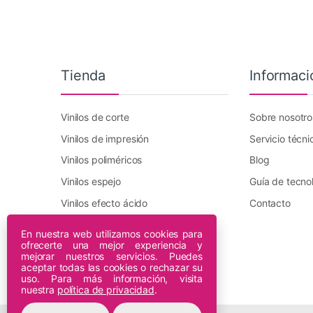
Tienda
Informaci
Vinilos de corte
Sobre nosotro
Vinilos de impresión
Servicio técni
Vinilos poliméricos
Blog
Vinilos espejo
Guía de tecno
Vinilos efecto ácido
Contacto
Vinilo transfer textil
En nuestra web utilizamos cookies para
ofrecerte una mejor experiencia y
Plotters DTF Innuro
mejorar nuestros servicios. Puedes
Plotters de impresión
aceptar todas las cookies o rechazar su
uso. Para más información, visita
nuestra
política de privacidad
.