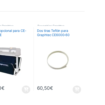
s Graphtec
Recambios Graphtec
opcional para CE-
Dos tiras Teflón para
E
Graphtec CE6000‑60
0
€
60,50
€
 6.990,00€
 página de producto