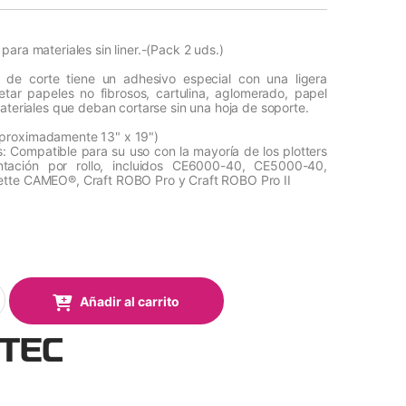
ara materiales sin liner.-(Pack 2 uds.)
a de corte tiene un adhesivo especial con una ligera
etar papeles no fibrosos, cartulina, aglomerado, papel
materiales que deban cortarse sin una hoja de soporte.
proximadamente 13" x 19")
 Compatible para su uso con la mayoría de los plotters
tación por rollo, incluidos CE6000-40, CE5000-40,
tte CAMEO®, Craft ROBO Pro y Craft ROBO Pro II
ara materiales sin liner (Pack 2 uds.) quantity
Añadir al carrito