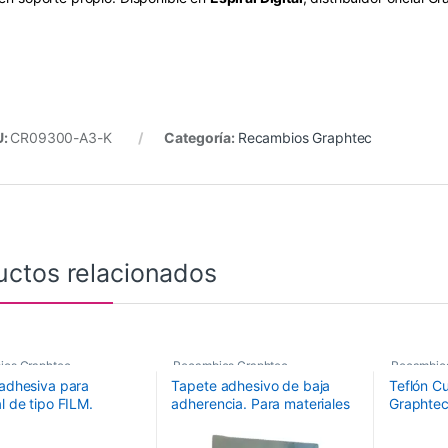
U:
CR09300-A3-K
Categoría:
Recambios Graphtec
uctos relacionados
ios Graphtec
Recambios Graphtec
Recambio
 adhesiva para
Tapete adhesivo de baja
Teflón Cu
l de tipo FILM.
adherencia. Para materiales
Graphte
o: 660mmx480mm.
tipo film (435 x 610 mm, Esp
2 uds.)
FCX4000-50/60
0,4 mm.) (Pack 2 uds.)