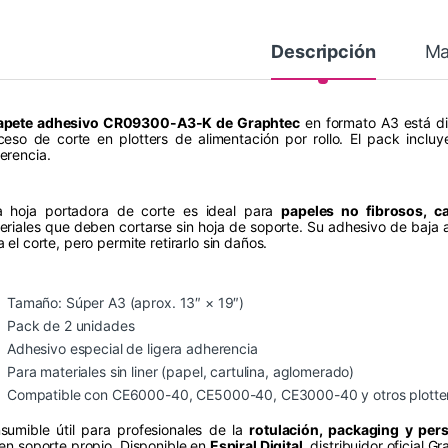
Descripción
Ma
apete adhesivo CR09300-A3-K de Graphtec
en formato A3 está dis
ceso de corte en plotters de alimentación por rollo. El pack inclu
erencia.
a hoja portadora de corte es ideal para
papeles no fibrosos, ca
eriales que deben cortarse sin hoja de soporte. Su adhesivo de baja a
 el corte, pero permite retirarlo sin daños.
Tamaño: Súper A3 (aprox. 13″ × 19″)
Pack de 2 unidades
Adhesivo especial de ligera adherencia
Para materiales sin liner (papel, cartulina, aglomerado)
Compatible con CE6000-40, CE5000-40, CE3000-40 y otros plotters 
sumible útil para profesionales de la
rotulación, packaging y per
nen soporte propio. Disponible en
Espiral Digital
, distribuidor oficial G