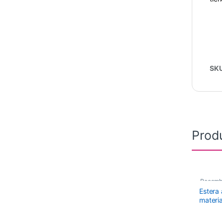
SK
Prod
Recamb
Estera
materia
Tamañ
Para 