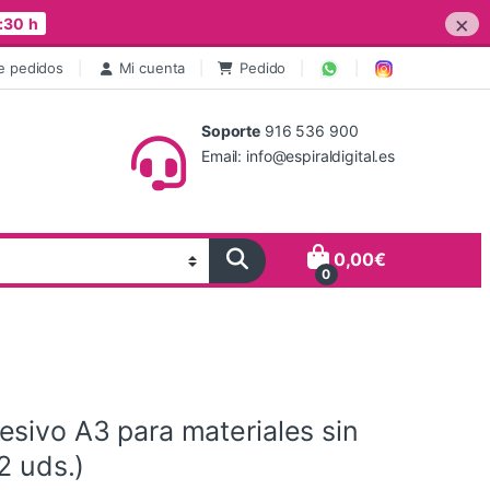
×
:30 h
e pedidos
Mi cuenta
Pedido
Soporte
916 536 900
Email: info@espiraldigital.es
0,00
€
0
sivo A3 para materiales sin
2 uds.)