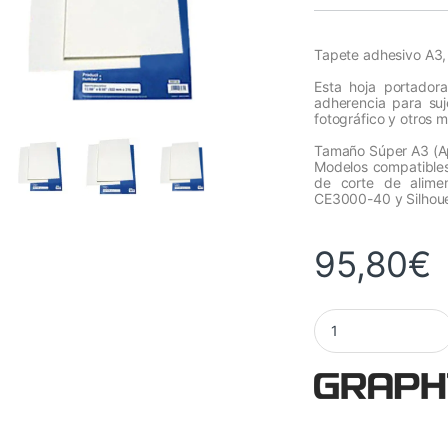
Tapete adhesivo A3, p
Esta hoja portador
adherencia para suj
fotográfico y otros 
Tamaño Súper A3 (A
Modelos compatibles:
de corte de alimen
CE3000-40 y Silhoue
95,80
€
Tapete adhesivo A3 p