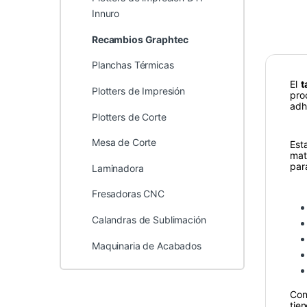
Innuro
Recambios Graphtec
Planchas Térmicas
El
t
Plotters de Impresión
pro
adh
Plotters de Corte
Mesa de Corte
Est
mat
para
Laminadora
Fresadoras CNC
Calandras de Sublimación
Maquinaria de Acabados
Con
tie