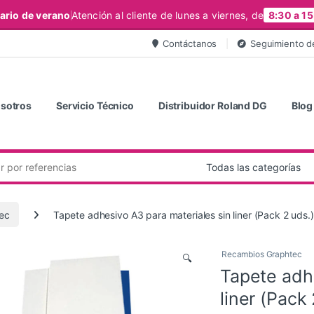
ario de verano
Atención al cliente de lunes a viernes, de
8:30 a 15
Contáctanos
Seguimiento d
sotros
Servicio Técnico
Distribuidor Roland DG
Blog
ec
Tapete adhesivo A3 para materiales sin liner (Pack 2 uds.)
Recambios Graphtec
🔍
Tapete adhe
liner (Pack 