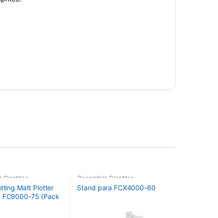
s Graphtec
Recambios Graphtec
tting Matt Plotter
Stand para FCX4000-60
c FC9000-75 (Pack