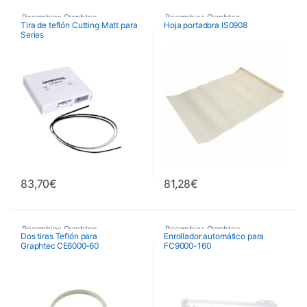
Recambios Graphtec
Recambios Graphtec
Tira de teflón Cutting Matt para
Hoja portadora IS0908
Series
FC51/FC7000/FC8000/FC8600
(Medidas: 60cm/75cm)
83,70
€
81,28
€
Recambios Graphtec
Recambios Graphtec
Dos tiras Teflón para
Enrollador automático para
Graphtec CE6000‑60
FC9000-160