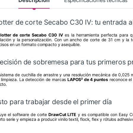
Descripción
Especificaciones técnicas
otter de corte Secabo C30 IV: tu entrada al
lotter de corte Secabo C30 IV
es la herramienta perfecta para qu
ulación y la personalización. Con un ancho de corte de 31 cm y la 
cisos en un formato compacto y asequible.
ecisión de sobremesa para tus primeros p
sistema de cuchilla de arrastre y una resolución mecánica de 0,025 m
 limpieza. La detección de marcas
LAPOS² de 4 puntos
reconoce el 
cto.
sto para trabajar desde el primer día
luye el software de corte
DrawCut LITE
y es compatible con Easy Cu
to serie y empieza a producir vinilo textil, flock, flex y rótulos adhesi