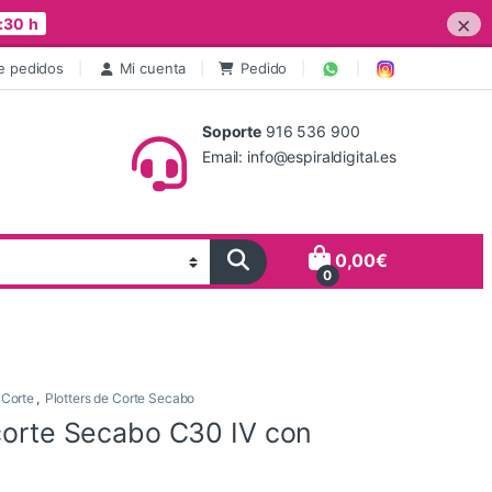
×
:30 h
e pedidos
Mi cuenta
Pedido
Soporte
916 536 900
Email: info@espiraldigital.es
0,00
€
0
 Corte
,
Plotters de Corte Secabo
 corte Secabo C30 IV con