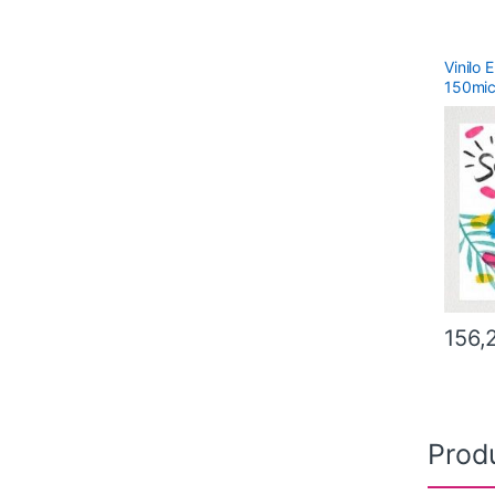
Vinilo 
150mic
comple
156,
Prod