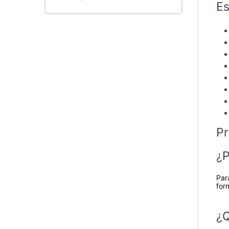
Es
Pr
¿P
Par
for
¿Q