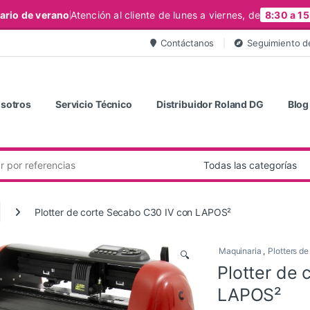
ario de verano
Atención al cliente de lunes a viernes, de
8:30 a 15
Contáctanos
Seguimiento d
sotros
Servicio Técnico
Distribuidor Roland DG
Blog
Plotter de corte Secabo C30 IV con LAPOS²
Maquinaria
,
Plotters de
🔍
Plotter de
LAPOS²