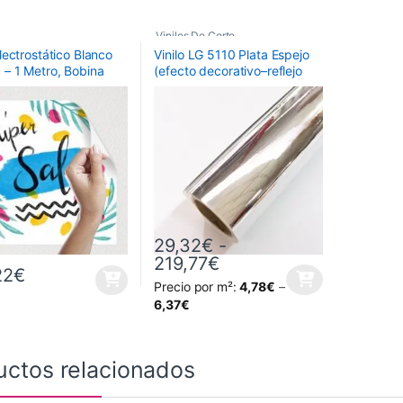
Vinilos De Corte
,
Electrostático Blanco
Vinilo LG 5110 Plata Espejo
Vinilos Espejo Oro y Plata
 – 1 Metro, Bobina
(efecto decorativo–reflejo
ta: 50 metros
difuso) Ancho 92 cm
29,32
€
-
Rango de precios: de
219,77
€
22
€
Precio por m²:
4,78
€
–
Este producto tiene múltiples variantes. L
6,37
€
uctos relacionados