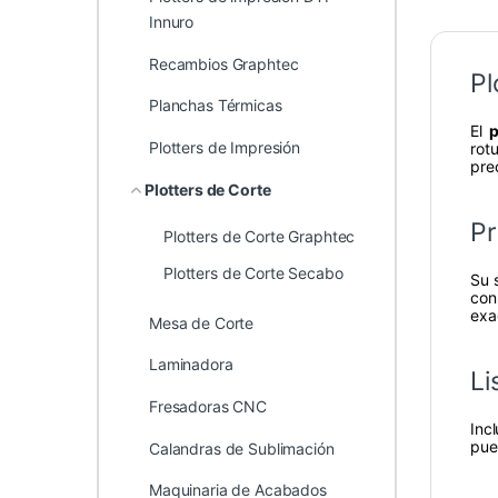
Innuro
Recambios Graphtec
Pl
Planchas Térmicas
El
p
Plotters de Impresión
rot
pre
Plotters de Corte
Pr
Plotters de Corte Graphtec
Plotters de Corte Secabo
Su 
con
exa
Mesa de Corte
Laminadora
Li
Fresadoras CNC
Inc
puer
Calandras de Sublimación
Maquinaria de Acabados