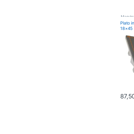
Maquina
Plato 
Recamb
18×45 
BARB
87,5