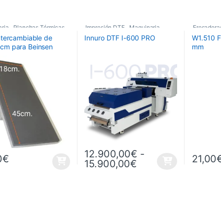
ria
,
Planchas Térmicas
,
Impresión DTF
,
Maquinaria
,
Fresador
intercambiable de
Innuro DTF I-600 PRO
W1.510 F
ios Planchas
Plotters de Impresión
,
Fresas de
cm para Beinsen
mm
Plotters de impresión DTF Innuro
Maquinari
ADOS
12.900,00
€
-
0
€
21,00
Rango de precios:
15.900,00
€
Este producto tiene múltiples variantes. L