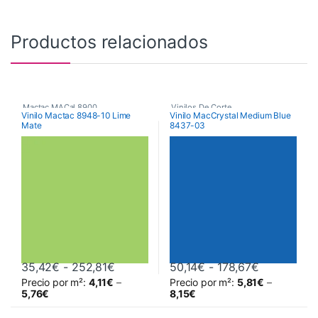
Productos relacionados
Mactac MACal 8900
,
Vinilos De Corte
,
Vinilo Mactac 8948-10 Lime
Vinilo MacCrystal Medium Blue
Mate
8437-03
Monoméricos
,
Vinilos De Corte
Vinilos Transparentes de Color
Rango de precios: desde 35,42€ hast
Rango de p
35,42
€
-
252,81
€
50,14
€
-
178,67
€
Precio por m²:
4,11
€
–
Precio por m²:
5,81
€
–
Este producto tiene múltiples variantes. Las opciones se pueden 
Este producto tiene múltiples va
5,76
€
8,15
€