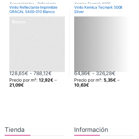
Especialidades
,
Reflectante
,
Kemica Tecmark 5000
,
Vinilo Reflectante Imprimible
Vinilo Kemica Tecmark 5008
ORACAL 5400-010 Blanco
Silver
Vinilos De Corte
Poliméricos
,
Vinilos De Corte
Rango de precios: desde 128,65€ has
Rango de 
128,65
€
-
788,12
€
64,86
€
-
326,28
€
Precio por m²:
12,92
€
–
Precio por m²:
5,35
€
–
Este producto tiene múltiples variantes. Las opciones se pueden 
Este producto tiene múltiples va
21,09
€
10,63
€
Tienda
Información