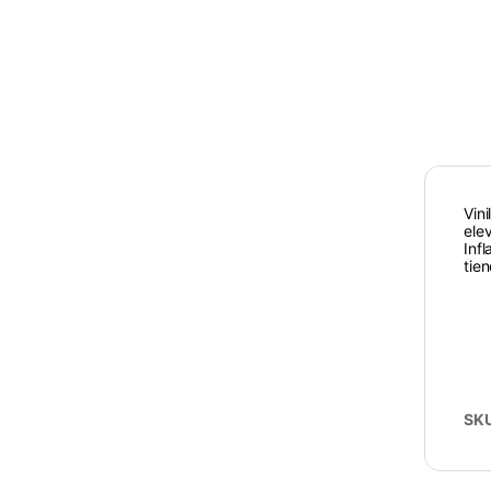
Vin
ele
Inf
tie
SK