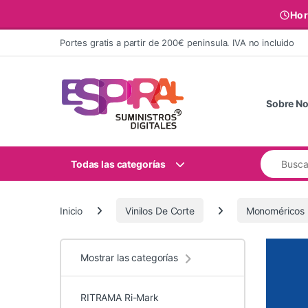
Hor
Ir al contenido
Portes gratis a partir de 200€ peninsula. IVA no incluido
Sobre No
Buscar:
Todas las categorías
Inicio
Vinilos De Corte
Monoméricos
Mostrar las categorías
RITRAMA Ri-Mark