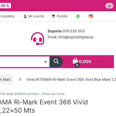
×
:30 h
e pedidos
Mi cuenta
Pedido
Soporte
916 536 900
Email: info@espiraldigital.es
0,00
€
0
t Matt
Vinilo RITRAMA Ri-Mark Event 366 Vivid Blue Mate 1
 Ri-Mark M300 Event Matt
,
Vinilos De Corte
RAMA Ri-Mark Event 366 Vivid
1,22×50 Mts