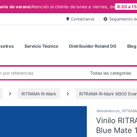
ario de verano
Atención al cliente de lunes a viernes, de
8:30 a 15
Contáctanos
Seguimiento d
sotros
Servicio Técnico
Distribuidor Roland DG
Blog
RITRAMA Ri-Mark
RITRAMA Ri-Mark M300 Even
Monoméricos
,
RITRAMA
🔍
Vinilo RIT
Blue Mate 