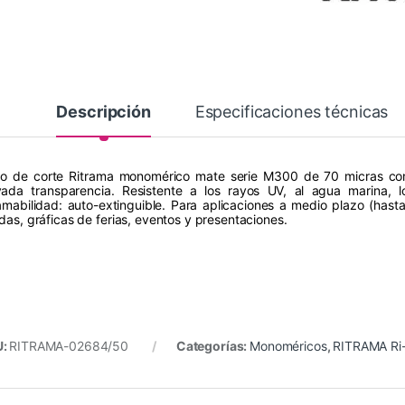
Descripción
Especificaciones técnicas
ilo de corte Ritrama monomérico mate serie M300 de 70 micras con 
vada transparencia. Resistente a los rayos UV, al agua marina, lo
lamabilidad: auto-extinguible. Para aplicaciones a medio plazo (hast
ndas, gráficas de ferias, eventos y presentaciones.
U:
RITRAMA-02684/50
Categorías:
Monoméricos
,
RITRAMA Ri