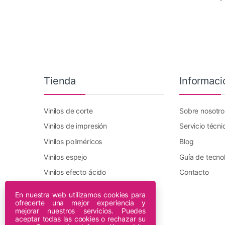
Tienda
Informaci
Vinilos de corte
Sobre nosotro
Vinilos de impresión
Servicio técni
Vinilos poliméricos
Blog
Vinilos espejo
Guía de tecno
Vinilos efecto ácido
Contacto
Vinilo transfer textil
En nuestra web utilizamos cookies para
ofrecerte una mejor experiencia y
Plotters DTF Innuro
mejorar nuestros servicios. Puedes
Plotters de impresión
aceptar todas las cookies o rechazar su