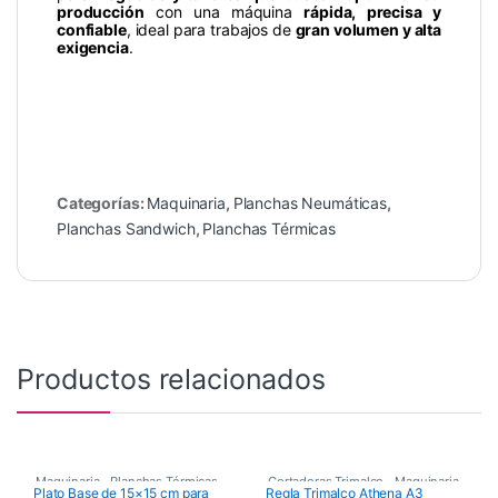
producción
con una máquina
rápida, precisa y
confiable
, ideal para trabajos de
gran volumen y alta
exigencia
.
Categorías:
Maquinaria
,
Planchas Neumáticas
,
Planchas Sandwich
,
Planchas Térmicas
Productos relacionados
Maquinaria
,
Planchas Térmicas
,
Cortadoras Trimalco
,
Maquinaria
,
Plato Base de 15×15 cm para
Regla Trimalco Athena A3