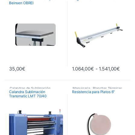
Beinsen OBREI
Recambios Planchas
Maquinaria de Acabados
Rango 
35,00
€
1.064,00
€
-
1.541,00
€
Este producto tiene múltiples va
Calandras de Sublimación
,
Maquinaria
,
Planchas Térmicas
,
Calandra Sublimación
Resistencia para Platos 6″
Transmatic LMT 70/40
Calandras de Sublimación
Recambios Planchas
Transmatic
,
Maquinaria