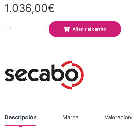
1.036,00
€
Plotter de corte Secabo C120IV con LAPOS² quantity
Añadir al carrito
Descripción
Marca
Valoracione