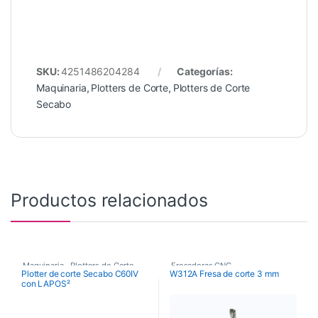
SKU:
4251486204284
Categorías:
Maquinaria
,
Plotters de Corte
,
Plotters de Corte
Secabo
Productos relacionados
Maquinaria
,
Plotters de Corte
,
Fresadoras CNC
,
Plotter de corte Secabo C60IV
W312A Fresa de corte 3 mm
con LAPOS²
Plotters de Corte Secabo
Fresas de Corte CNC
,
Maquinaria