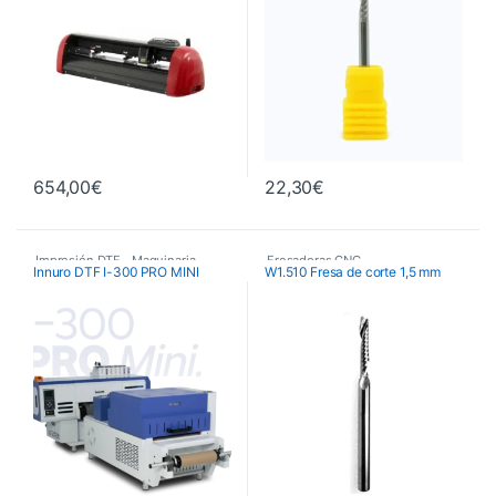
654,00
€
22,30
€
Impresión DTF
,
Maquinaria
,
Fresadoras CNC
,
Innuro DTF I-300 PRO MINI
W1.510 Fresa de corte 1,5 mm
Plotters de Impresión
,
Fresas de Corte CNC
,
Plotters de impresión DTF Innuro
Maquinaria