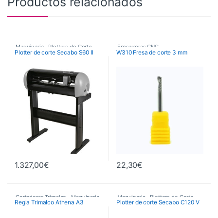
Productos relacionados
Maquinaria
,
Plotters de Corte
,
Fresadoras CNC
,
Plotter de corte Secabo S60 II
W310 Fresa de corte 3 mm
Plotters de Corte Secabo
Fresas de Corte CNC
,
Maquinaria
1.327,00
€
22,30
€
Cortadoras Trimalco
,
Maquinaria
,
Maquinaria
,
Plotters de Corte
,
Regla Trimalco Athena A3
Plotter de corte Secabo C120 V
Maquinaria de Acabados
Plotters de Corte Secabo