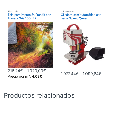
Frontlit
,
Maquinaria
,
Tela para impresión Frontlit con
Olladora semiautomática con
Trasera Gris 260g FR
pedal Speed Queen
Telas Para Ecosolventes, Látex y
Maquinaria de Acabados
,
UV
Olladoras
,
Semiautomáticas
,
Telas y Sublimación
Rango de precios: desde 216,24€ h
216,24
€
-
1.020,00
€
Rango 
1.077,44
€
-
1.099,84
€
Precio por m²:
4,08
€
Este producto tiene múltiples variantes. Las opciones se pueden 
Este producto tiene múltiples va
Productos relacionados