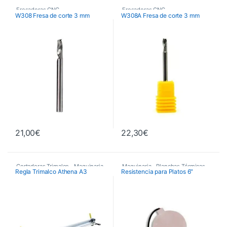
Fresadoras CNC
,
Fresadoras CNC
,
W308 Fresa de corte 3 mm
W308A Fresa de corte 3 mm
Fresas de Corte CNC
,
Fresas de Corte CNC
,
Maquinaria
Maquinaria
21,00
€
22,30
€
Cortadoras Trimalco
,
Maquinaria
,
Maquinaria
,
Planchas Térmicas
,
Regla Trimalco Athena A3
Resistencia para Platos 6″
Maquinaria de Acabados
Recambios Planchas