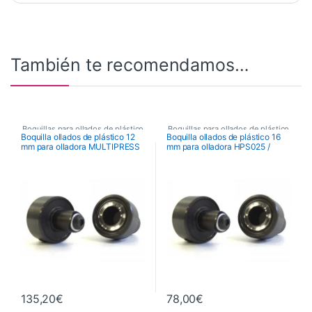
También te recomendamos…
Boquillas para ollados de plástico
Boquillas para ollados de plástico
Boquilla ollados de plástico 12
Boquilla ollados de plástico 16
mm para olladora MULTIPRESS
mm para olladora HPS025 /
,
Maquinaria
,
,
Maquinaria
,
HPS020R / QUEEN / SPEED
Maquinaria de Acabados
,
Maquinaria de Acabados
,
QUEEN
Ollados y Boquillas
Ollados y Boquillas
135,20
€
78,00
€