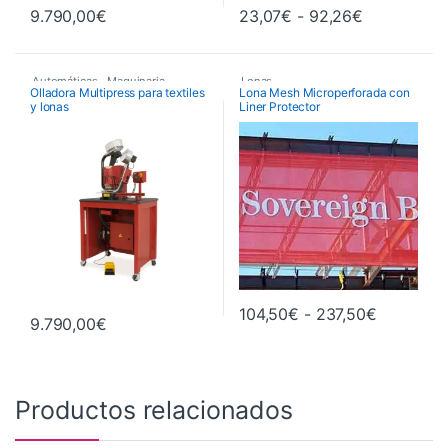
Rango de p
9.790,00
€
23,07
€
-
92,26
€
Este producto tiene múltiples va
Automáticas
,
Maquinaria
,
Lonas
Olladora Multipress para textiles
Lona Mesh Microperforada con
y lonas
Liner Protector
Maquinaria de Acabados
,
Olladoras
Rango de 
104,50
€
-
237,50
€
9.790,00
€
Este producto tiene múltiples va
Este producto tiene múltiples variantes. Las opciones se pueden 
Productos relacionados