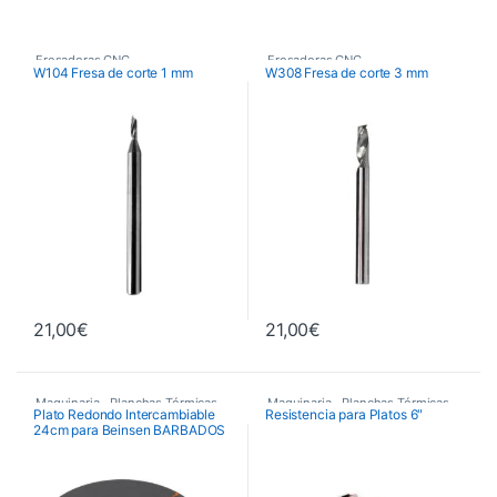
Fresadoras CNC
,
Fresadoras CNC
,
W104 Fresa de corte 1 mm
W308 Fresa de corte 3 mm
Fresas de Corte CNC
,
Fresas de Corte CNC
,
Maquinaria
Maquinaria
21,00
€
21,00
€
Maquinaria
,
Planchas Térmicas
,
Maquinaria
,
Planchas Térmicas
,
Plato Redondo Intercambiable
Resistencia para Platos 6″
24cm para Beinsen BARBADOS
Recambios Planchas
Recambios Planchas