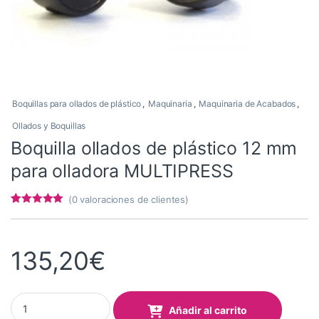
Boquillas para ollados de plástico
,
Maquinaria
,
Maquinaria de Acabados
,
Ollados y Boquillas
Boquilla ollados de plástico 12 mm
para olladora MULTIPRESS
(
0
valoraciones de clientes)
Valorado con
7
4.86
de 5 en
base a
valoracione
135,20
€
s de
clientes
Boquilla ollados de plástico 12 mm para olladora MULTIPRESS qu
Añadir al carrito