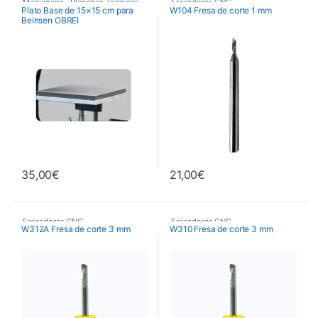
Maquinaria
,
Planchas Térmicas
,
Fresadoras CNC
,
Plato Base de 15×15 cm para
W104 Fresa de corte 1 mm
Beinsen OBREI
Recambios Planchas
Fresas de Corte CNC
,
Maquinaria
35,00
€
21,00
€
Fresadoras CNC
,
Fresadoras CNC
,
W312A Fresa de corte 3 mm
W310 Fresa de corte 3 mm
Fresas de Corte CNC
,
Fresas de Corte CNC
,
Maquinaria
Maquinaria