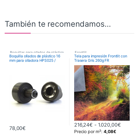
También te recomendamos…
Boquillas para ollados de plástico
Frontlit
,
Boquilla ollados de plástico 16
Tela para impresión Frontlit con
mm para olladora HPS025 /
Trasera Gris 260g FR
,
Maquinaria
,
Telas Para Ecosolventes, Látex y
UV
HPS020R / QUEEN / SPEED
Maquinaria de Acabados
,
QUEEN
,
Telas y Sublimación
Ollados y Boquillas
Rango d
216,24
€
-
1.020,00
€
78,00
€
Precio por m²:
4,08
€
Este producto tiene múltiples va