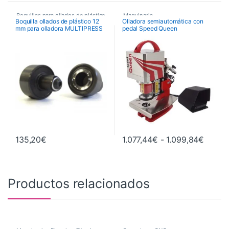
Boquillas para ollados de plástico
Maquinaria
,
Boquilla ollados de plástico 12
Olladora semiautomática con
mm para olladora MULTIPRESS
pedal Speed Queen
,
Maquinaria
,
Maquinaria de Acabados
,
Maquinaria de Acabados
,
Olladoras
,
Semiautomáticas
Ollados y Boquillas
Rango 
135,20
€
1.077,44
€
-
1.099,84
€
Este producto tiene múltiples va
Productos relacionados