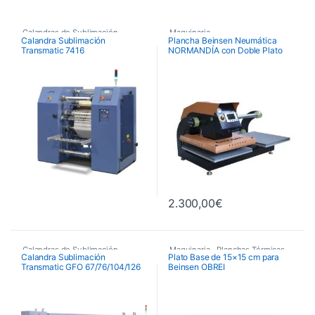
Calandras de Sublimación
,
Maquinaria
,
Calandra Sublimación
Plancha Beinsen Neumática
Transmatic 7416
NORMANDÍA con Doble Plato
Calandras de Sublimación
Planchas Neumáticas
,
Transmatic
Planchas Térmicas
,
Maquinaria
2.300,00
€
Calandras de Sublimación
,
Maquinaria
,
Planchas Térmicas
,
Calandra Sublimación
Plato Base de 15×15 cm para
Transmatic GFO 67/76/104/126
Beinsen OBREI
Calandras de Sublimación
Recambios Planchas
Transmatic
,
Maquinaria