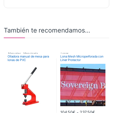
También te recomendamos…
Manuales
,
Maquinaria
,
Lonas
Olladora manual de mesa para
Lona Mesh Microperforada con
lonas de PVC
Liner Protector
Maquinaria de Acabados
,
Olladoras
Rango de 
104,50
€
-
237,50
€