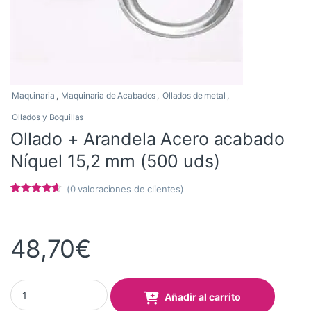
Maquinaria
,
Maquinaria de Acabados
,
Ollados de metal
,
Ollados y Boquillas
Ollado + Arandela Acero acabado
Níquel 15,2 mm (500 uds)
(
0
valoraciones de clientes)
Valorado
7
con
4.43
de
5 en base
a
48,70
€
valoracione
s de
clientes
Ollado + Arandela Acero acabado Níquel 15,2 mm (500 uds) quan
Añadir al carrito