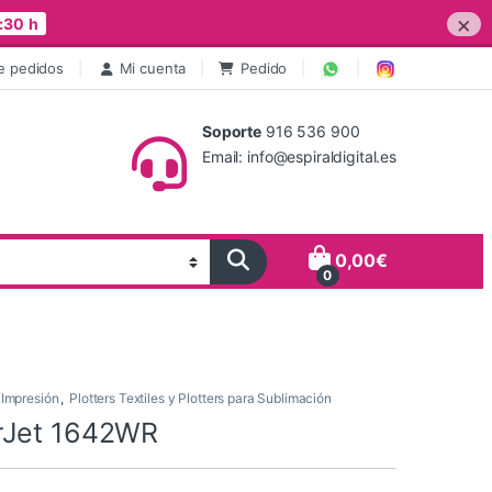
×
:30 h
e pedidos
Mi cuenta
Pedido
Soporte
916 536 900
Email: info@espiraldigital.es
0,00
€
0
 Impresión
,
Plotters Textiles y Plotters para Sublimación
rJet 1642WR