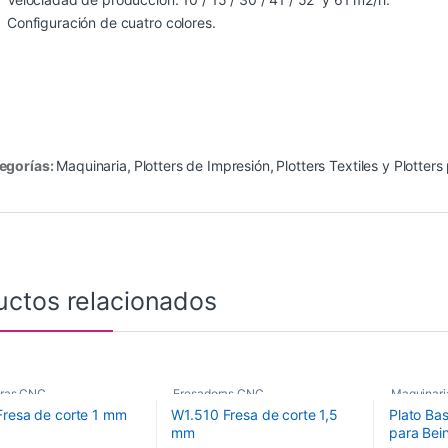
Configuración de cuatro colores.
egorías:
Maquinaria
,
Plotters de Impresión
,
Plotters Textiles y Plotter
uctos relacionados
oras CNC
,
Fresadoras CNC
,
Maquinari
resa de corte 1 mm
W1.510 Fresa de corte 1,5
Plato Ba
de Corte CNC
,
Fresas de Corte CNC
,
Recambio
mm
para Bei
ria
Maquinaria