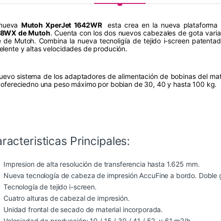
 nueva
Mutoh XperJet 1642WR
esta crea en la nueva plataforma 
38WX de Mutoh
. Cuenta con los dos nuevos cabezales de gota varia
e de Mutoh. Combina la nueva tecnoligía de tejido i-screen patenta
elente y altas velocidades de produción.
nuevo sistema de los adaptadores de alimentación de bobinas del materi
l ofereciedno una peso máximo por bobian de 30, 40 y hasta 100 kg.
racteristicas Principales:
Impresion de alta resolución de transferencia hasta 1.625 mm.
Nueva tecnología de cabeza de impresión AccuFine a bordo. Doble g
Tecnología de tejido i-screen.
Cuatro alturas de cabezal de impresión.
Unidad frontal de secado de material incorporada.
Velociadad de producción: 10 / 15 / 30 / 41 / 52 y 61 m2/h.