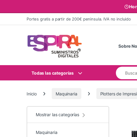
Hor
Ir al contenido
Portes gratis a partir de 200€ peninsula. IVA no incluido
Sobre No
Buscar:
Todas las categorías
Inicio
Maquinaria
Plotters de Impres
Mostrar las categorías
Maquinaria