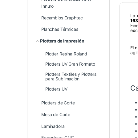
Innuro
La
Recambios Graphtec
16
Fin
Planchas Térmicas
exc
Plotters de Impresión
El 
agi
Plotter Resina Roland
Plotters UV Gran Formato
Plotters Textiles y Plotters
para Sublimación
Ca
Plotters UV
Plotters de Corte
Mesa de Corte
Laminadora
Fresadoras CNC