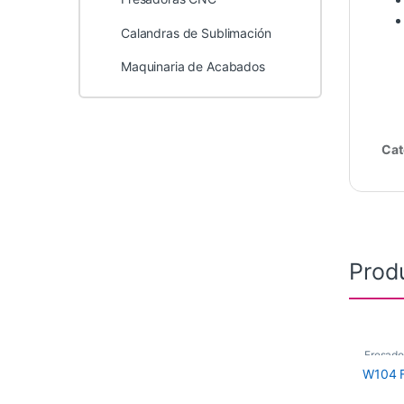
Calandras de Sublimación
Maquinaria de Acabados
Cat
Prod
Fresad
W104 F
Fresas 
Maquina