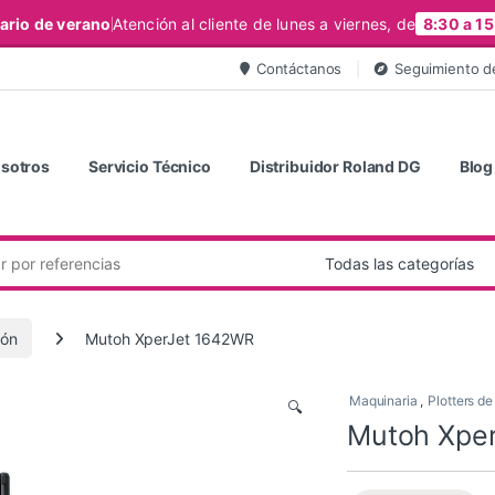
ario de verano
Atención al cliente de lunes a viernes, de
8:30 a 15
Contáctanos
Seguimiento d
sotros
Servicio Técnico
Distribuidor Roland DG
Blog
ión
Mutoh XperJet 1642WR
Maquinaria
,
Plotters de
🔍
Mutoh Xpe