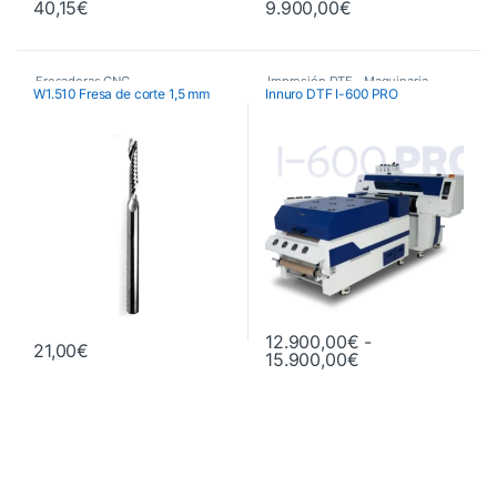
40,15
€
9.900,00
€
Fresadoras CNC
,
Impresión DTF
,
Maquinaria
,
W1.510 Fresa de corte 1,5 mm
Innuro DTF I-600 PRO
Fresas de Corte CNC
,
Plotters de Impresión
,
Maquinaria
Plotters de impresión DTF Innuro
12.900,00
€
-
21,00
€
Rango de precio
15.900,00
€
Este producto tiene múltiples va