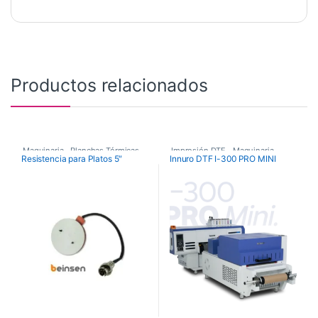
Productos relacionados
Maquinaria
,
Planchas Térmicas
,
Impresión DTF
,
Maquinaria
,
Resistencia para Platos 5″
Innuro DTF I-300 PRO MINI
Recambios Planchas
Plotters de Impresión
,
Plotters de impresión DTF Innuro