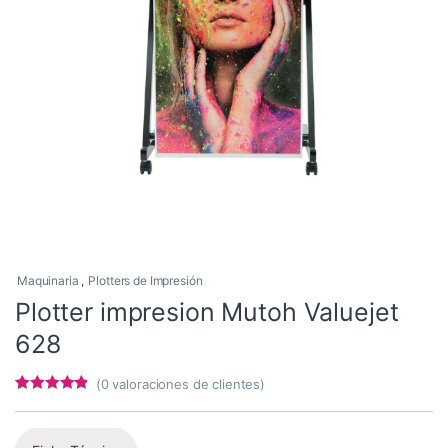
Maquinaria
,
Plotters de Impresión
Plotter impresion Mutoh Valuejet
628
(
0
valoraciones de clientes)
Valorado
6
con
4.67
de
5 en base a
valoracione