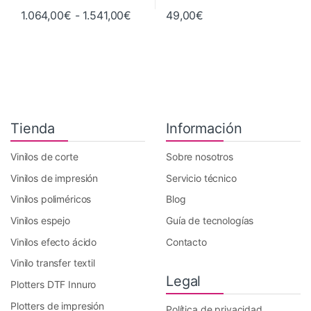
Rango de precios: desde 1.064,00€
1.064,00
€
-
1.541,00
€
49,00
€
Este producto tiene múltiples variantes. Las opciones se pueden 
Tienda
Información
Vinilos de corte
Sobre nosotros
Vinilos de impresión
Servicio técnico
Vinilos poliméricos
Blog
Vinilos espejo
Guía de tecnologías
Vinilos efecto ácido
Contacto
Vinilo transfer textil
Legal
Plotters DTF Innuro
Plotters de impresión
Política de privacidad