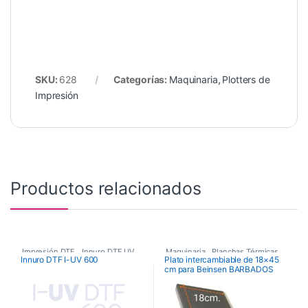
SKU:
628
Categorías:
Maquinaria
,
Plotters de
Impresión
Productos relacionados
Impresión DTF
,
Innuro DTF UV
,
Maquinaria
,
Planchas Térmicas
,
Innuro DTF I-UV 600
Plato intercambiable de 18×45
cm para Beinsen BARBADOS
Maquinaria
,
Recambios Planchas
Plotters de Impresión
,
Plotters de impresión DTF Innuro