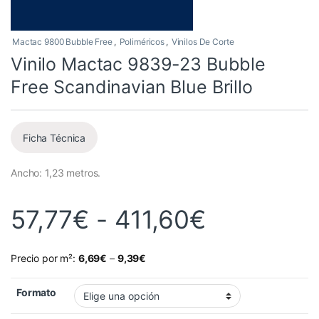
Mactac 9800 Bubble Free
,
Poliméricos
,
Vinilos De Corte
Vinilo Mactac 9839-23 Bubble
Free Scandinavian Blue Brillo
Ficha Técnica
Ancho: 1,23 metros.
Rango de 
57,77
€
-
411,60
€
Precio por m²:
6,69
€
–
9,39
€
Formato