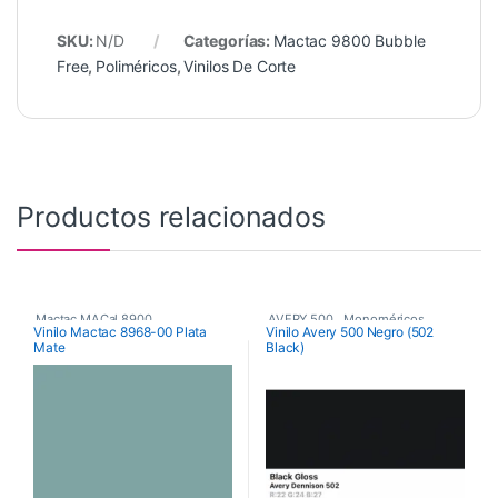
SKU:
N/D
Categorías:
Mactac 9800 Bubble
Free
,
Poliméricos
,
Vinilos De Corte
Productos relacionados
Mactac MACal 8900
,
AVERY 500
,
Monoméricos
,
Vinilo Mactac 8968-00 Plata
Vinilo Avery 500 Negro (502
Mate
Black)
Monoméricos
,
Vinilos De Corte
Vinilos De Corte