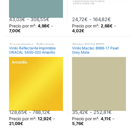
Rango de precios: desde 43,03€ hast
Rango de p
43,03
€
-
306,55
€
24,72
€
-
164,82
€
Precio por m²:
4,98
€
–
Precio por m²:
2,68
€
–
Este producto tiene múltiples variantes. Las opciones se pueden 
Este producto tiene múltiples va
7,00
€
4,02
€
Especialidades
,
Reflectante
,
Mactac MACal 8900
,
Vinilo Reflectante Imprimible
Vinilo Mactac 8988-17 Pearl
ORACAL 5400-020 Amarillo
Grey Mate
Vinilos De Corte
Monoméricos
,
Vinilos De Corte
Rango de precios: desde 128,65€ has
Rango de 
128,65
€
-
788,12
€
35,42
€
-
252,81
€
Precio por m²:
12,92
€
–
Precio por m²:
4,11
€
–
Este producto tiene múltiples variantes. Las opciones se pueden 
Este producto tiene múltiples va
21,09
€
5,76
€