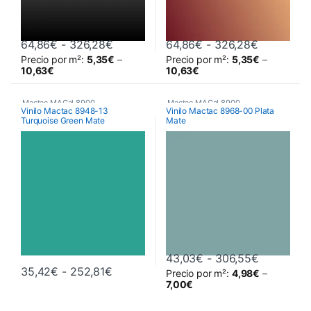
Rango de precios: desde 64,86€ hast
Rango de 
64,86
€
-
326,28
€
64,86
€
-
326,28
€
Precio por m²:
5,35
€
–
Precio por m²:
5,35
€
–
Este producto tiene múltiples variantes. Las opciones se pueden 
Este producto tiene múltiples va
10,63
€
10,63
€
Mactac MACal 8900
,
Mactac MACal 8900
,
Vinilo Mactac 8948-13
Vinilo Mactac 8968-00 Plata
Turquoise Green Mate
Mate
Monoméricos
,
Vinilos De Corte
Monoméricos
,
Vinilos De Corte
Rango de 
43,03
€
-
306,55
€
Rango de precios: desde 35,42€ hast
35,42
€
-
252,81
€
Precio por m²:
4,98
€
–
Este producto tiene múltiples variantes. Las opciones se pueden 
Este producto tiene múltiples va
7,00
€