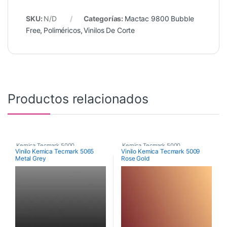
SKU:
N/D
Categorías:
Mactac 9800 Bubble
Free
,
Poliméricos
,
Vinilos De Corte
Productos relacionados
Kemica Tecmark 5000
,
Kemica Tecmark 5000
,
Vinilo Kemica Tecmark 5065
Vinilo Kemica Tecmark 5009
Metal Grey
Rose Gold
Poliméricos
,
Vinilos De Corte
Poliméricos
,
Vinilos De Corte