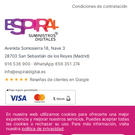
Condiciones de contratación
Avenida Somosierra 18, Nave 3
28703 San Sebastián de los Reyes (Madrid)
916 536 900
·
WhatsApp 656 351 274
info@espiraldigital.es
★★★★★
Reseñas de clientes en Google
En nuestra web utilizamos cookies para ofrecerte una mejor
experiencia y mejorar nuestros servicios. Puedes aceptar todas
© 2026 Espiral Digital - Todos los derechos reservados.
las cookies o rechazar su uso. Para más información, visita
nuestra
política de privacidad
.