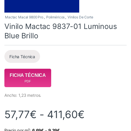
Mactac Macal 9800 Pro
,
Poliméricos
,
Vinilos De Corte
Vinilo Mactac 9837-01 Luminous
Blue Brillo
Ficha Técnica
FICHA TÉCNICA
PDF
Ancho: 1,23 metros.
Rango de 
57,77
€
-
411,60
€
Precio por m²:
6,69
€
–
9,39
€