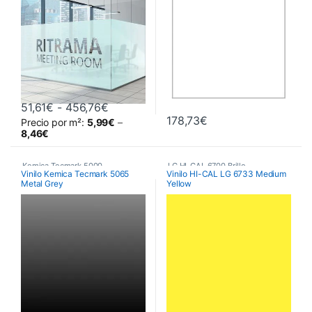
Vinilos para decoración de
cristales
Rango de precios: desde 51,61€ hasta
51,61
€
-
456,76
€
178,73
€
Precio por m²:
5,99
€
–
Este producto tiene múltiples variantes. Las opciones se pueden 
8,46
€
Kemica Tecmark 5000
,
LG HI-CAL 6700 Brillo
,
Vinilo Kemica Tecmark 5065
Vinilo HI-CAL LG 6733 Medium
Metal Grey
Yellow
Poliméricos
,
Vinilos De Corte
Poliméricos
,
Vinilos De Corte