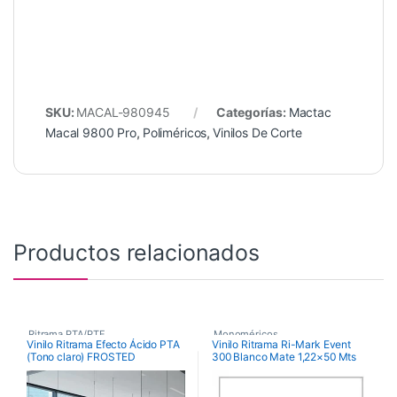
SKU:
MACAL-980945
Categorías:
Mactac
Macal 9800 Pro
,
Poliméricos
,
Vinilos De Corte
Productos relacionados
Ritrama PTA/PTF
,
Monoméricos
,
Vinilo Ritrama Efecto Ácido PTA
Vinilo Ritrama Ri-Mark Event
(Tono claro) FROSTED
300 Blanco Mate 1,22×50 Mts
Vinilos De Corte
,
RITRAMA Ri-Mark M300 Event
Matt
Vinilos Efecto Ácido
,
,
Vinilos De Corte