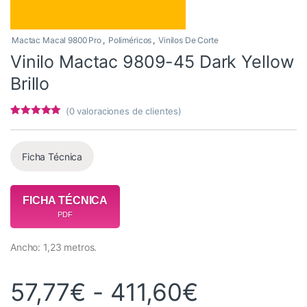
Mactac Macal 9800 Pro
,
Poliméricos
,
Vinilos De Corte
Vinilo Mactac 9809-45 Dark Yellow
Brillo
(
0
valoraciones de clientes)
Valorado con
4
4.75
de 5 en
base a
valoracione
Ficha Técnica
s de
clientes
FICHA TÉCNICA
PDF
Ancho: 1,23 metros.
Rango de 
57,77
€
-
411,60
€