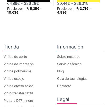
Rango de precios: desde 64,86€ hast
Rango de 
64,86
€
-
326,28
€
30,44
€
-
226,31
€
Precio por m²:
5,35
€
–
Precio por m²:
3,71
€
–
Este producto tiene múltiples variantes. Las opciones se pueden 
Este producto tiene múltiples va
10,63
€
4,99
€
Tienda
Información
Vinilos de corte
Sobre nosotros
Vinilos de impresión
Servicio técnico
Vinilos poliméricos
Blog
Vinilos espejo
Guía de tecnologías
Vinilos efecto ácido
Contacto
Vinilo transfer textil
Legal
Plotters DTF Innuro