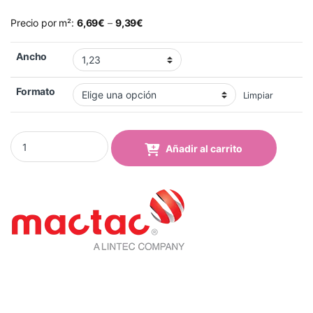
Precio por m²:
6,69
€
–
9,39
€
Ancho
Formato
Limpiar
Vinilo Mactac 9809-45 Dark Yellow Brillo quantity
Añadir al carrito