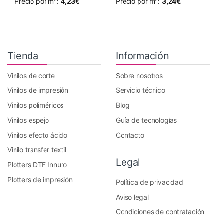
Precio por m²:
4,23
€
Precio por m²:
3,24
€
Este producto tiene múltiples variantes. Las opciones se pueden 
Este producto tiene múltiples va
Tienda
Información
Vinilos de corte
Sobre nosotros
Vinilos de impresión
Servicio técnico
Vinilos poliméricos
Blog
Vinilos espejo
Guía de tecnologías
Vinilos efecto ácido
Contacto
Vinilo transfer textil
Legal
Plotters DTF Innuro
Plotters de impresión
Política de privacidad
Aviso legal
Condiciones de contratación