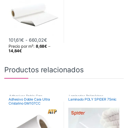
Rango de precios: desde 101,61€ has
101,61
€
-
660,02
€
Precio por m²:
8,68
€
–
Este producto tiene múltiples variantes. Las opciones se pueden 
14,84
€
Productos relacionados
Adhesivos Doble Cara
,
Laminados Poliméricos
,
Adhesivo Doble Cara Ultra
Laminado POLY SPIDER 75mic
Cristalino GM107CC
Láminados y Adhesivos
Láminados y Adhesivos