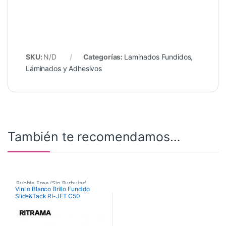
SKU:
N/D
Categorías:
Laminados Fundidos
,
Láminados y Adhesivos
También te recomendamos…
Bubble Free (Sin Burbujas)
,
Vinilo Blanco Brillo Fundido
Slide&Tack RI-JET C50
Bubble Free Fundido
,
ULTIMATE
Vinilos De Impresión
,
Vinilos de Impresión Fundidos