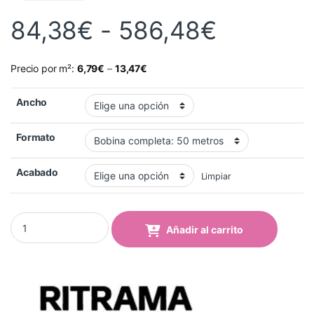
Rango d
84,38
€
-
586,48
€
Precio por m²:
6,79
€
–
13,47
€
Ancho
Formato
Acabado
Limpiar
Laminado Fundido Ritrama RI-JET C30 ULTIMATE quantity
Añadir al carrito