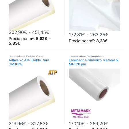
Rango de precios: desde 302,90€ ha
302,90
€
-
451,45
€
Rango de 
172,81
€
-
263,25
€
Precio por m²:
5,82
€
–
Precio por m²:
3,23
€
Este producto tiene múltiples variantes. Las opciones se pueden 
Este producto tiene múltiples va
5,83
€
Adhesivos Doble Cara
,
Laminados Poliméricos
,
Adhesivo ATP Doble Cara
Laminado Polimérico Metamark
GM107Q
MGI 70 μm
Láminados y Adhesivos
Láminados y Adhesivos
Rango de precios: desde 219,96€ ha
Rango de 
219,96
€
-
327,83
€
170,10
€
-
259,20
€