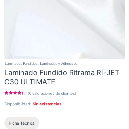
Laminados Fundidos
,
Láminados y Adhesivos
Laminado Fundido Ritrama RI-JET
C30 ULTIMATE
(
0
valoraciones de clientes)
Valorado
7
con
4.29
de
Disponibilidad:
Sin existencias
5 en base
a
valoracione
s de
Ficha Técnica
clientes