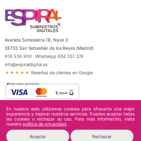
Avenida Somosierra 18, Nave 3
28703 San Sebastián de los Reyes (Madrid)
916 536 900
·
WhatsApp 656 351 274
info@espiraldigital.es
★★★★★
Reseñas de clientes en Google
En nuestra web utilizamos cookies para ofrecerte una mejor
experiencia y mejorar nuestros servicios. Puedes aceptar todas
© 2026 Espiral Digital - Todos los derechos reservados.
las cookies o rechazar su uso. Para más información, visita
nuestra
política de privacidad
.
Aceptar
Rechazar