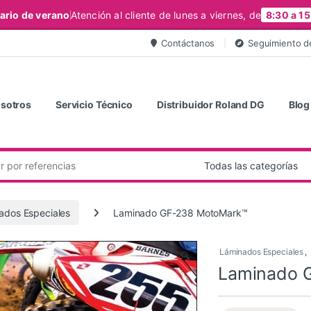
ario de verano
Atención al cliente de lunes a viernes, de
8:30 a 15
Contáctanos
Seguimiento d
sotros
Servicio Técnico
Distribuidor Roland DG
Blog
ados Especiales
Laminado GF-238 MotoMark™
Láminados Especiales
,
🔍
Laminado 