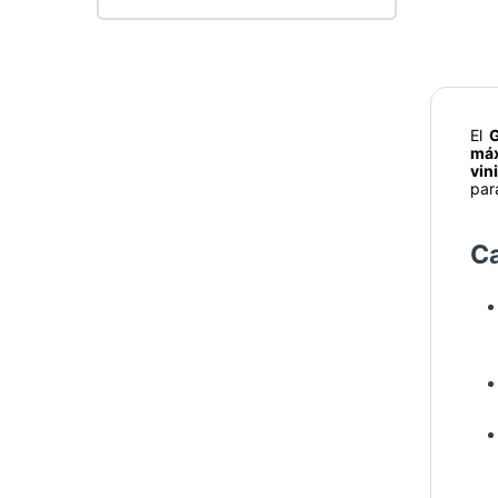
El
máx
vin
par
Ca