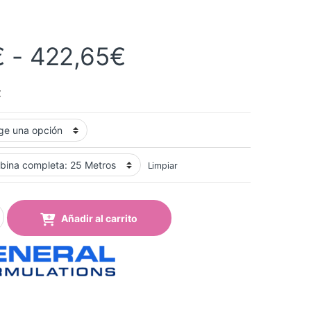
Rango de precio
€
-
422,65
€
€
Limpiar
otoMark™ quantity
Añadir al carrito