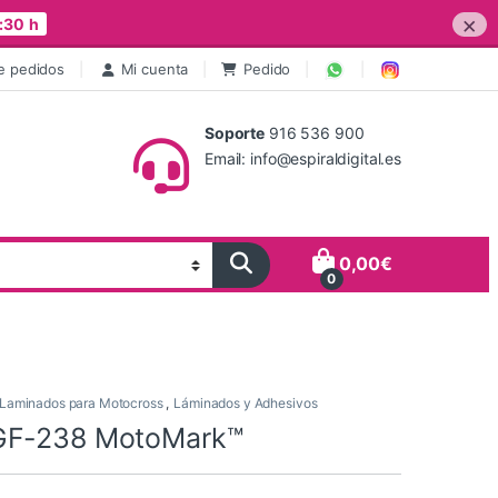
×
:30 h
e pedidos
Mi cuenta
Pedido
Soporte
916 536 900
Email: info@espiraldigital.es
0,00
€
0
Laminados para Motocross
,
Láminados y Adhesivos
GF-238 MotoMark™