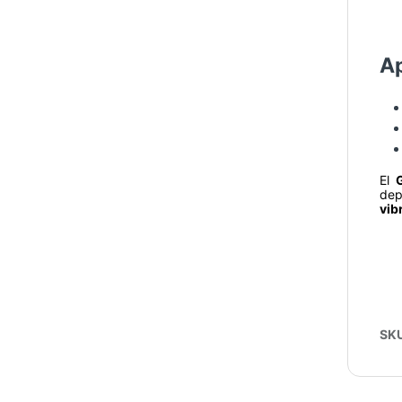
Ap
El
dep
vib
SK