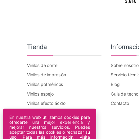
3,81
€
Tienda
Informaci
Vinilos de corte
Sobre nosotro
Vinilos de impresión
Servicio técni
Vinilos poliméricos
Blog
Vinilos espejo
Guía de tecno
Vinilos efecto ácido
Contacto
Vinilo transfer textil
En nuestra web utilizamos cookies para
ofrecerte una mejor experiencia y
Plotters DTF Innuro
mejorar nuestros servicios. Puedes
Plotters de impresión
aceptar todas las cookies o rechazar su
uso. Para más información, visita