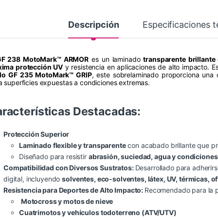
Descripción
Especificaciones t
GF 238 MotoMark™ ARMOR
es un laminado
transparente brillante
ima protección UV
y resistencia en aplicaciones de alto impacto. E
ilo GF 235 MotoMark™ GRIP
, este sobrelaminado proporciona una
a superficies expuestas a condiciones extremas.
racterísticas Destacadas:
Protección Superior
Laminado flexible y transparente
con acabado brillante que pr
Diseñado para resistir
abrasión, suciedad, agua y condiciones
Compatibilidad con Diversos Sustratos:
Desarrollado para adherirse
digital, incluyendo
solventes, eco-solventes, látex, UV, térmicas, of
Resistencia para Deportes de Alto Impacto:
Recomendado para la pr
Motocross y motos de nieve
Cuatrimotos y vehículos todoterreno (ATV/UTV)