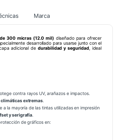
écnicas
Marca
 de 300 micras (12.0 mil)
diseñado para ofrecer
specialmente desarrollado para usarse junto con el
 capa adicional de
durabilidad y seguridad
, ideal
otege contra rayos UV, arañazos e impactos.
 climáticas extremas
.
 a la mayoría de las tintas utilizadas en impresión
fset y serigrafía
.
otección de gráficos en: