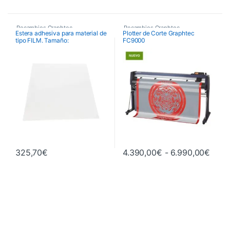
Recambios Graphtec
Recambios Graphtec
Estera adhesiva para material de
Plotter de Corte Graphtec
tipo FILM. Tamaño:
FC9000
660mmx480mm. Para
FCX4000-50/60
Rang
325,70
€
4.390,00
€
-
6.990,00
€
Este producto tiene múltiples va