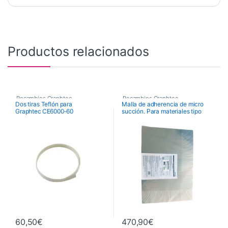
Productos relacionados
Recambios Graphtec
Recambios Graphtec
Dos tiras Teflón para
Malla de adherencia de micro
Graphtec CE6000‑60
succión. Para materiales tipo
papel (435 x 610 mm, Esp 0,8
mm.) (Pack 2 uds.)
60,50
€
470,90
€