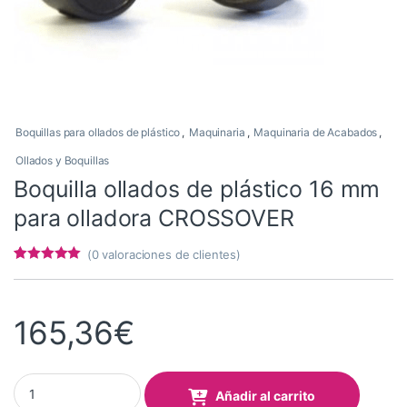
Boquillas para ollados de plástico
,
Maquinaria
,
Maquinaria de Acabados
,
Ollados y Boquillas
Boquilla ollados de plástico 16 mm
para olladora CROSSOVER
(
0
valoraciones de clientes)
Valorado con
6
4.83
de 5 en
base a
valoracione
165,36
€
s de
clientes
Boquilla ollados de plástico 16 mm para olladora CROSSOVER qu
Añadir al carrito