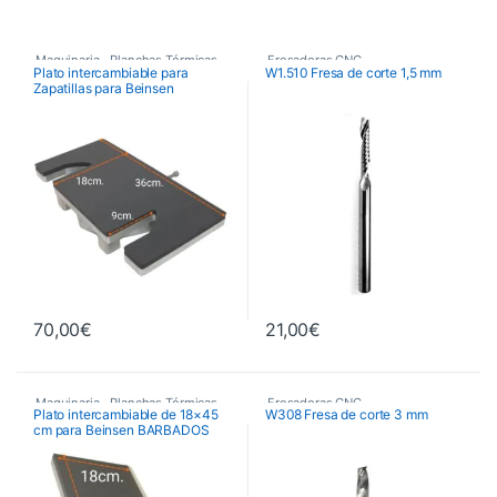
Maquinaria
,
Planchas Térmicas
,
Fresadoras CNC
,
Plato intercambiable para
W1.510 Fresa de corte 1,5 mm
Zapatillas para Beinsen
Recambios Planchas
Fresas de Corte CNC
,
BARBADOS
Maquinaria
70,00
€
21,00
€
Maquinaria
,
Planchas Térmicas
,
Fresadoras CNC
,
Plato intercambiable de 18×45
W308 Fresa de corte 3 mm
cm para Beinsen BARBADOS
Recambios Planchas
Fresas de Corte CNC
,
Maquinaria