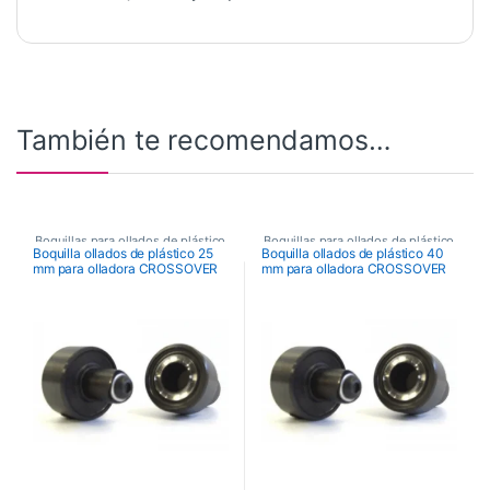
También te recomendamos…
Boquillas para ollados de plástico
Boquillas para ollados de plástico
Boquilla ollados de plástico 25
Boquilla ollados de plástico 40
mm para olladora CROSSOVER
mm para olladora CROSSOVER
,
Maquinaria
,
,
Maquinaria
,
Maquinaria de Acabados
,
Maquinaria de Acabados
,
Ollados y Boquillas
Ollados y Boquillas