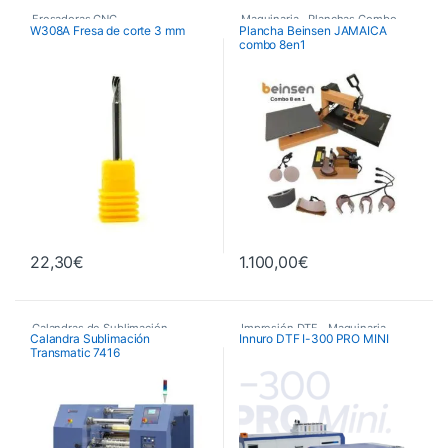
Fresadoras CNC
,
Maquinaria
,
Planchas Combo
,
W308A Fresa de corte 3 mm
Plancha Beinsen JAMAICA
combo 8en1
Fresas de Corte CNC
,
Planchas Térmicas
Maquinaria
22,30
€
1.100,00
€
Calandras de Sublimación
,
Impresión DTF
,
Maquinaria
,
Calandra Sublimación
Innuro DTF I-300 PRO MINI
Transmatic 7416
Calandras de Sublimación
Plotters de Impresión
,
Transmatic
Plotters de impresión DTF Innuro
,
Maquinaria