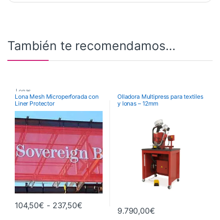
También te recomendamos…
Lonas
Lona Mesh Microperforada con
Olladora Multipress para textiles
Liner Protector
y lonas – 12mm
Rango de precios: desde 104,50€ has
104,50
€
-
237,50
€
9.790,00
€
Este producto tiene múltiples variantes. Las opciones se pueden 