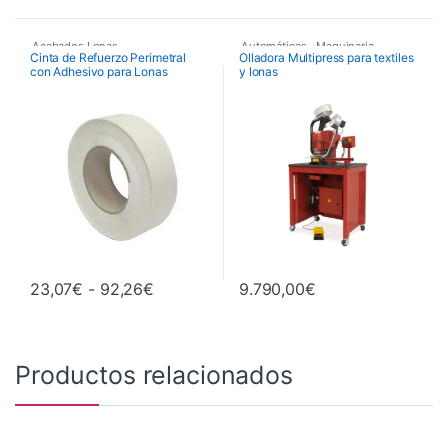
Acabados Lonas
Automáticas
,
Maquinaria
,
Cinta de Refuerzo Perimetral
Olladora Multipress para textiles
con Adhesivo para Lonas
y lonas
Maquinaria de Acabados
,
Olladoras
Rango de precios: desde 23,07€ hasta
23,07
€
-
92,26
€
9.790,00
€
Este producto tiene múltiples variantes. Las opciones se pueden 
Este producto tiene múltiples va
Productos relacionados