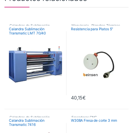
Calandras de Sublimación
,
Maquinaria
,
Planchas Térmicas
,
Calandra Sublimación
Resistencia para Platos 5″
Transmatic LMT 70/40
Calandras de Sublimación
Recambios Planchas
Transmatic
,
Maquinaria
40,15
€
Calandras de Sublimación
,
Fresadoras CNC
,
Calandra Sublimación
W308A Fresa de corte 3 mm
Transmatic 7416
Calandras de Sublimación
Fresas de Corte CNC
,
Transmatic
Maquinaria