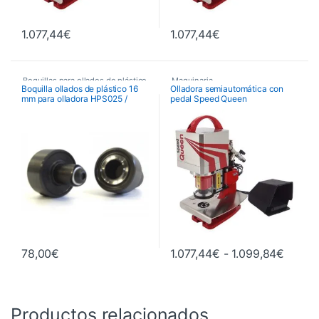
1.077,44
€
1.077,44
€
Boquillas para ollados de plástico
Maquinaria
,
Boquilla ollados de plástico 16
Olladora semiautomática con
mm para olladora HPS025 /
pedal Speed Queen
,
Maquinaria
,
Maquinaria de Acabados
,
HPS020R / QUEEN / SPEED
Maquinaria de Acabados
,
Olladoras
,
Semiautomáticas
QUEEN
Ollados y Boquillas
Rango 
78,00
€
1.077,44
€
-
1.099,84
€
Este producto tiene múltiples va
Productos relacionados