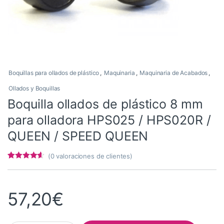
Boquillas para ollados de plástico
,
Maquinaria
,
Maquinaria de Acabados
,
Ollados y Boquillas
Boquilla ollados de plástico 8 mm
para olladora HPS025 / HPS020R /
QUEEN / SPEED QUEEN
(
0
valoraciones de clientes)
Valorado
5
con
4.4
de
5 en base
a
57,20
€
valoracione
s de
clientes