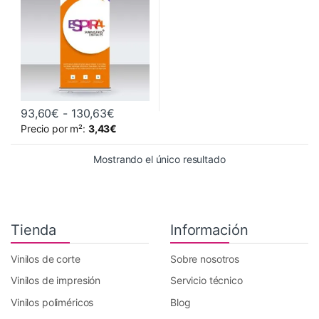
Rango de precios: desde 93,60€ hast
93,60
€
-
130,63
€
Este producto tiene múltiples variantes. Las opciones se pueden 
Precio por m²:
3,43
€
Mostrando el único resultado
Tienda
Información
Vinilos de corte
Sobre nosotros
Vinilos de impresión
Servicio técnico
Vinilos poliméricos
Blog