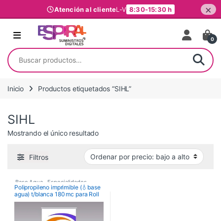
×
Atención al cliente
L-V
8:30-15:30 h
Ir al contenido
0
Buscar por:
Inicio
Productos etiquetados “SIHL”
SIHL
Mostrando el único resultado
Filtros
Base Agua
,
Especialidades
,
Polipropileno imprimible (💧base
agua) t/blanca 180 mc para Roll
Polipropileno ROLL UP
up