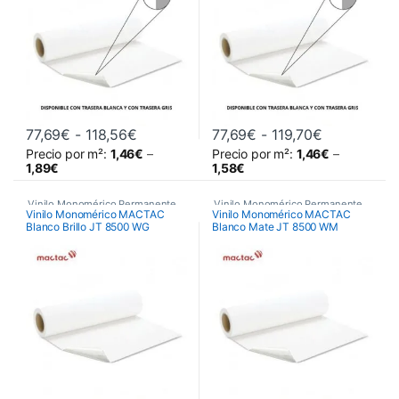
,
Vinilos Monomérico Removible
,
,
Vinilos Monomérico Removible
,
Vinilos Monoméricos Spider
Vinilos Monoméricos Spider
Rango de precios: desde 77,69€ hasta 
Rango de pr
77,69
€
-
118,56
€
77,69
€
-
119,70
€
Precio por m²:
1,46
€
–
Precio por m²:
1,46
€
–
Este producto tiene múltiples variantes. Las opciones se pueden 
Este producto tiene múltiples va
1,89
€
1,58
€
Vinilo Monomérico Permanente
,
Vinilo Monomérico Permanente
,
Vinilo Monomérico MACTAC
Vinilo Monomérico MACTAC
Blanco Brillo JT 8500 WG
Blanco Mate JT 8500 WM
Vinilos De Impresión
,
Vinilos De Impresión
,
Vinilos de Impresión
Vinilos de Impresión
Monoméricos
Monoméricos
,
Vinilos Monomérico Removible
,
,
Vinilos Monomérico Removible
,
Vinilos Monoméricos Mactac
Vinilos Monoméricos Mactac