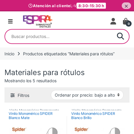
×
Atención al cliente
L-V
8:30-15:30 h
Ir al contenido
0
Buscar por:
Inicio
Productos etiquetados “Materiales para rótulos”
Materiales para rótulos
Ordenado por precio: bajo a alto
Mostrando los 5 resultados
Filtros
Vinilo Monomérico Permanente
,
Vinilo Monomérico Permanente
,
Vinilo Monomérico SPIDER
Vinilo Monomérico SPIDER
Blanco Mate
Blanco Brillo
Vinilos De Impresión
,
Vinilos De Impresión
,
Vinilos de Impresión
Vinilos de Impresión
Monoméricos
Monoméricos