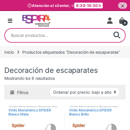
×
Atención al cliente
L-V
8:30-15:30 h
Ir al contenido
0
Buscar por:
Inicio
Productos etiquetados “Decoración de escaparates”
Decoración de escaparates
Ordenado por precio: bajo a alto
Mostrando los 6 resultados
Filtros
Vinilo Monomérico Permanente
,
Vinilo Monomérico Permanente
,
Vinilo Monomérico SPIDER
Vinilo Monomérico SPIDER
Blanco Mate
Blanco Brillo
Vinilos De Impresión
,
Vinilos De Impresión
,
Vinilos de Impresión
Vinilos de Impresión
Monoméricos
Monoméricos