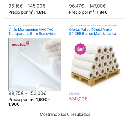
Rango de precios: desde 95,16€ hasta
Rango de p
95,16
€
-
145,00
€
96,47
€
-
147,00
€
Este producto tiene múltiples variantes. Las opciones se pueden 
Este producto tiene múltiples va
Precio por m²:
1,81
€
Precio por m²:
1,84
€
Vinilos De Impresión
,
Vinilo Monomérico Permanente
,
Vinilo Monomérico MACTAC
Oferta: Pallet (10 ud.) Vinilo
Transparente Brillo Removible
SPIDER Blanco Mate t/blanca
Vinilos de Impresión
Vinilos De Impresión
,
Monoméricos
JT8500 CG-RT
1,06 x 50 mts
Vinilos de Impresión
,
Vinilos Monomérico Removible
,
Monoméricos
Vinilos Monoméricos
,
Vinilos Monoméricos Spider
Transparentes
Rango de precios: desde 99,75€ hast
99,75
€
-
152,00
€
740,00
€
530,00
€
Precio por m²:
1,90
€
–
Este producto tiene múltiples variantes. Las opciones se pueden 
1,90
€
Ordenado por precio: 
Mostrando los 6 resultados