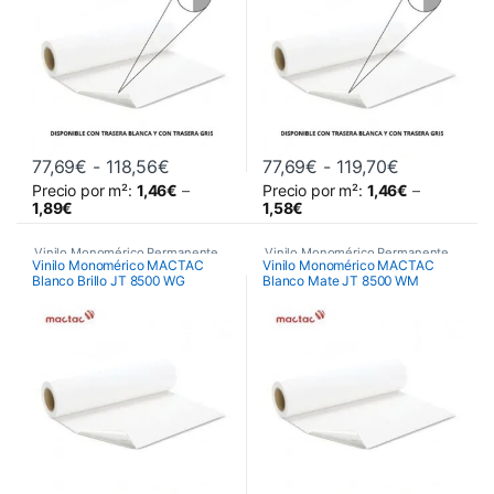
,
Vinilos Monomérico Removible
,
,
Vinilos Monomérico Removible
,
Vinilos Monoméricos Spider
Vinilos Monoméricos Spider
Rango de precios: desde 77,69€ hasta 
Rango de pr
77,69
€
-
118,56
€
77,69
€
-
119,70
€
Precio por m²:
1,46
€
–
Precio por m²:
1,46
€
–
Este producto tiene múltiples variantes. Las opciones se pueden 
Este producto tiene múltiples va
1,89
€
1,58
€
Vinilo Monomérico Permanente
,
Vinilo Monomérico Permanente
,
Vinilo Monomérico MACTAC
Vinilo Monomérico MACTAC
Blanco Brillo JT 8500 WG
Blanco Mate JT 8500 WM
Vinilos De Impresión
,
Vinilos De Impresión
,
Vinilos de Impresión
Vinilos de Impresión
Monoméricos
Monoméricos
,
Vinilos Monomérico Removible
,
,
Vinilos Monomérico Removible
,
Vinilos Monoméricos Mactac
Vinilos Monoméricos Mactac