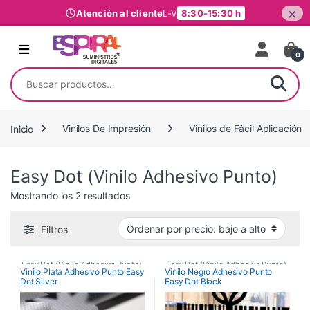
×
Atención al cliente
L-V
8:30-15:30 h
Ir al contenido
0
Buscar por:
Inicio
Vinilos De Impresión
Vinilos de Fácil Aplicación
Easy Dot (Vinilo Adhesivo Punto)
Ordenado por precio: bajo a alto
Mostrando los 2 resultados
Filtros
Easy Dot (Vinilo Adhesivo Punto)
,
Easy Dot (Vinilo Adhesivo Punto)
,
Vinilo Plata Adhesivo Punto Easy
Vinilo Negro Adhesivo Punto
Dot Silver
Easy Dot Black
Vinilos De Corte
,
Vinilos De Corte
,
Vinilos de Fácil Aplicación
,
Vinilos de Fácil Aplicación
,