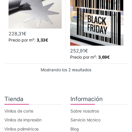
Vinilos Fácil
Vinilos Fácil
Aplicación/Reposicionables
Aplicación/Reposicionables
228,31
€
Este producto tiene múltiples variantes. Las opciones se pueden 
Precio por m²:
3,33
€
252,91
€
Este producto tiene múltiples va
Precio por m²:
3,69
€
Ordenado por precio: 
Mostrando los 2 resultados
Tienda
Información
Vinilos de corte
Sobre nosotros
Vinilos de impresión
Servicio técnico
Vinilos poliméricos
Blog