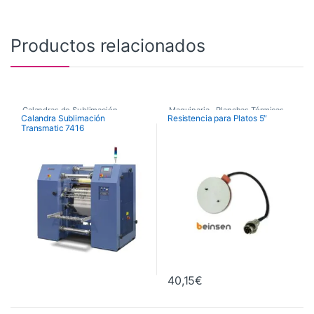
Productos relacionados
Calandras de Sublimación
,
Maquinaria
,
Planchas Térmicas
,
Calandra Sublimación
Resistencia para Platos 5″
Transmatic 7416
Calandras de Sublimación
Recambios Planchas
Transmatic
,
Maquinaria
40,15
€