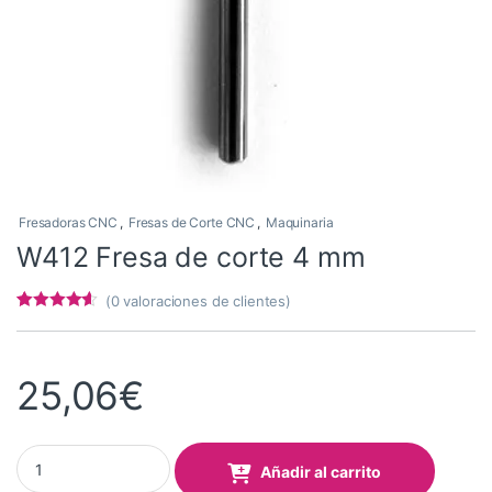
Fresadoras CNC
,
Fresas de Corte CNC
,
Maquinaria
W412 Fresa de corte 4 mm
(
0
valoraciones de clientes)
Valorado
5
con
4.4
de
5 en base
a
25,06
€
valoracione
s de
clientes
W412 Fresa de corte 4 mm quantity
Añadir al carrito