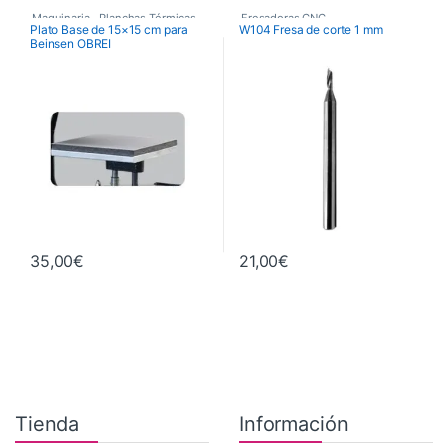
Maquinaria
,
Planchas Térmicas
,
Fresadoras CNC
,
Plato Base de 15×15 cm para
W104 Fresa de corte 1 mm
Beinsen OBREI
Recambios Planchas
Fresas de Corte CNC
,
Maquinaria
35,00
€
21,00
€
Tienda
Información