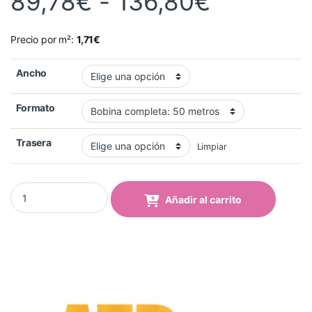
Rango de
89,78
€
-
136,80
€
Precio por m²:
1,71
€
Ancho
Formato
Trasera
Limpiar
Vinilo Monomérico ATP Visa Blanco Mate Removible 412 WM-R q
Añadir al carrito