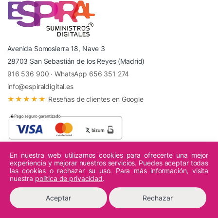
Avenida Somosierra 18, Nave 3
28703 San Sebastián de los Reyes (Madrid)
916 536 900
·
WhatsApp 656 351 274
info@espiraldigital.es
★★★★★
Reseñas de clientes en Google
En nuestra web utilizamos cookies para ofrecerte una mejor
experiencia y mejorar nuestros servicios. Puedes aceptar todas
© 2026 Espiral Digital - Todos los derechos reservados.
las cookies o rechazar su uso. Para más información, visita
nuestra
política de privacidad
.
Aceptar
Rechazar