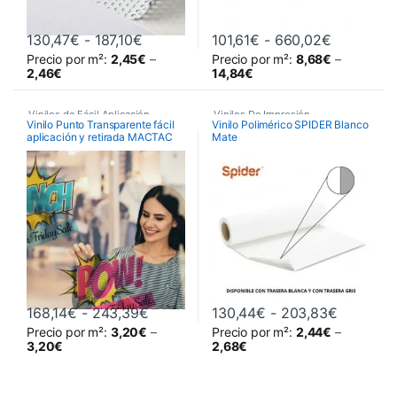
Rango de precios: desde 130,47€ hast
Rango de 
130,47
€
-
187,10
€
101,61
€
-
660,02
€
Precio por m²:
2,45
€
–
Precio por m²:
8,68
€
–
Este producto tiene múltiples variantes. Las opciones se pueden 
Este producto tiene múltiples va
2,46
€
14,84
€
Vinilos de Fácil Aplicación
,
Vinilos De Impresión
,
Vinilo Punto Transparente fácil
Vinilo Polimérico SPIDER Blanco
aplicación y retirada MACTAC
Mate
Vinilos De Impresión
,
Vinilos Polimérico Permanente
,
DOT JT 8300 CG-RT
Vinilos Reposicionables Mactac
Vinilos Poliméricos
,
Dot
Vinilos Poliméricos Spider
Rango de precios: desde 168,14€ has
Rango de
168,14
€
-
243,39
€
130,44
€
-
203,83
€
Precio por m²:
3,20
€
–
Precio por m²:
2,44
€
–
Este producto tiene múltiples variantes. Las opciones se pueden 
Este producto tiene múltiples va
3,20
€
2,68
€