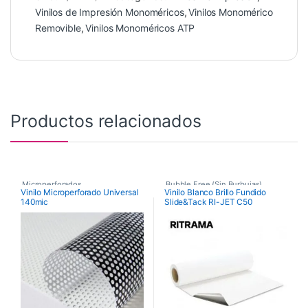
Vinilos de Impresión Monoméricos
,
Vinilos Monomérico
Removible
,
Vinilos Monoméricos ATP
Productos relacionados
Microperforados
,
Bubble Free (Sin Burbujas)
,
Vinilo Microperforado Universal
Vinilo Blanco Brillo Fundido
140mic
Slide&Tack RI-JET C50
Microperforados / Windows
,
Bubble Free Fundido
,
ULTIMATE
Vinilos De Impresión
Vinilos De Impresión
,
Vinilos de Impresión Fundidos