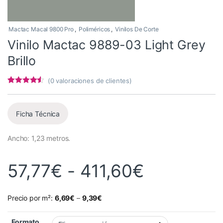
Mactac Macal 9800 Pro
,
Poliméricos
,
Vinilos De Corte
Vinilo Mactac 9889-03 Light Grey
Brillo
(
0
valoraciones de clientes)
Valorado
3
con
4.33
de
5 en base
a
Ficha Técnica
valoracione
s de
clientes
Ancho: 1,23 metros.
Rango de 
57,77
€
-
411,60
€
Precio por m²:
6,69
€
–
9,39
€
Formato