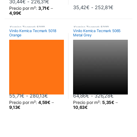
Rango de precios: desde 30,44€ hast
30,44
€
-
226,31
€
Rango de 
35,42
€
-
252,81
€
Precio por m²:
3,71
€
–
Este producto tiene múltiples variantes. Las opciones se pueden 
Este producto tiene múltiples va
4,99
€
Kemica Tecmark 5000
,
Kemica Tecmark 5000
,
Vinilo Kemica Tecmark 5018
Vinilo Kemica Tecmark 5065
Orange
Metal Grey
Poliméricos
,
Vinilos De Corte
Poliméricos
,
Vinilos De Corte
Rango de precios: desde 55,71€ hasta
Rango de 
55,71
€
-
280,13
€
64,86
€
-
326,28
€
Precio por m²:
4,59
€
–
Precio por m²:
5,35
€
–
Este producto tiene múltiples variantes. Las opciones se pueden 
Este producto tiene múltiples va
9,13
€
10,63
€