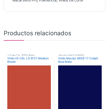
Macal 9800 Pro
,
Poliméricos
,
Vinilos De Corte
Productos relacionados
LG HI-CAL 6700 Brillo
,
Mactac MACal 8900
,
Vinilo HI-CAL LG 6727 Medium
Vinilo Mactac 8938-17 Cobalt
Brown
Blue Mate
Poliméricos
,
Vinilos De Corte
Monoméricos
,
Vinilos De Corte