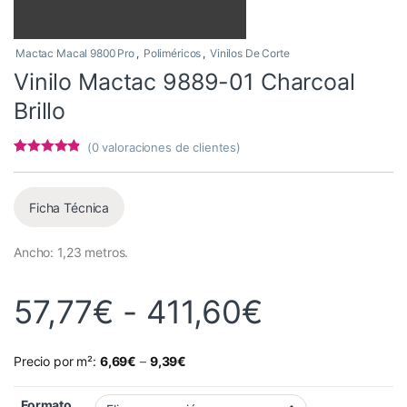
Mactac Macal 9800 Pro
,
Poliméricos
,
Vinilos De Corte
Vinilo Mactac 9889-01 Charcoal
Brillo
(
0
valoraciones de clientes)
Valorado
3
con
4.67
de
5 en base a
valoracione
Ficha Técnica
s de
clientes
Ancho: 1,23 metros.
Rango de 
57,77
€
-
411,60
€
Precio por m²:
6,69
€
–
9,39
€
Formato