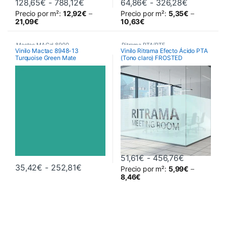
Rango de precios: desde 128,65€ has
Rango de 
128,65
€
-
788,12
€
64,86
€
-
326,28
€
Precio por m²:
12,92
€
–
Precio por m²:
5,35
€
–
Este producto tiene múltiples variantes. Las opciones se pueden 
Este producto tiene múltiples va
21,09
€
10,63
€
Mactac MACal 8900
,
Ritrama PTA/PTF
,
Vinilo Mactac 8948-13
Vinilo Ritrama Efecto Ácido PTA
Turquoise Green Mate
(Tono claro) FROSTED
Monoméricos
,
Vinilos De Corte
Vinilos De Corte
,
Vinilos Efecto Ácido
,
Vinilos para decoración de
cristales
Rango de p
51,61
€
-
456,76
€
Rango de precios: desde 35,42€ hast
35,42
€
-
252,81
€
Precio por m²:
5,99
€
–
Este producto tiene múltiples variantes. Las opciones se pueden 
Este producto tiene múltiples va
8,46
€