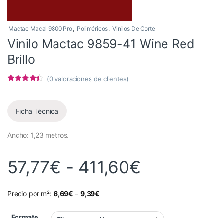
Mactac Macal 9800 Pro
,
Poliméricos
,
Vinilos De Corte
Vinilo Mactac 9859-41 Wine Red
Brillo
(
0
valoraciones de clientes)
Valorado
4
con
4.25
de
5 en base
a
Ficha Técnica
valoracione
s de
clientes
Ancho: 1,23 metros.
Rango de 
57,77
€
-
411,60
€
Precio por m²:
6,69
€
–
9,39
€
Formato