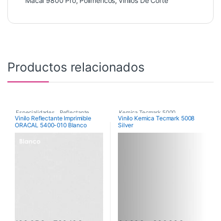
Macal 9800 Pro
,
Poliméricos
,
Vinilos De Corte
Productos relacionados
Especialidades
,
Reflectante
,
Kemica Tecmark 5000
,
Vinilo Reflectante Imprimible
Vinilo Kemica Tecmark 5008
ORACAL 5400-010 Blanco
Silver
Vinilos De Corte
Poliméricos
,
Vinilos De Corte