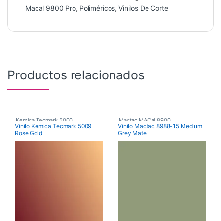
Macal 9800 Pro
,
Poliméricos
,
Vinilos De Corte
Productos relacionados
Kemica Tecmark 5000
,
Mactac MACal 8900
,
Vinilo Kemica Tecmark 5009
Vinilo Mactac 8988-15 Medium
Rose Gold
Grey Mate
Poliméricos
,
Vinilos De Corte
Monoméricos
,
Vinilos De Corte