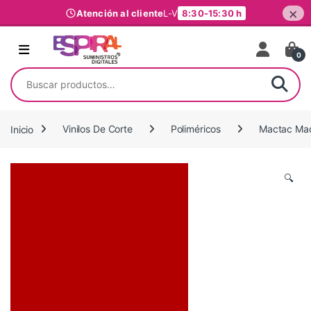
×
Atención al cliente
L-V
8:30-15:30 h
Ir al contenido
0
Buscar por:
Inicio
Vinilos De Corte
Poliméricos
Mactac Mac
🔍