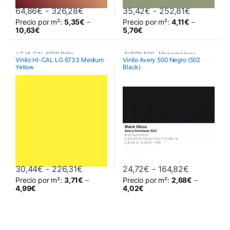
Rango de precios: desde 64,86€ hast
Rango de 
64,86
€
-
326,28
€
35,42
€
-
252,81
€
Precio por m²:
5,35
€
–
Precio por m²:
4,11
€
–
Este producto tiene múltiples variantes. Las opciones se pueden 
Este producto tiene múltiples va
10,63
€
5,76
€
LG HI-CAL 6700 Brillo
,
AVERY 500
,
Monoméricos
,
Vinilo HI-CAL LG 6733 Medium
Vinilo Avery 500 Negro (502
Yellow
Black)
Poliméricos
,
Vinilos De Corte
Vinilos De Corte
Rango de precios: desde 30,44€ hast
Rango de p
30,44
€
-
226,31
€
24,72
€
-
164,82
€
Precio por m²:
3,71
€
–
Precio por m²:
2,68
€
–
Este producto tiene múltiples variantes. Las opciones se pueden 
Este producto tiene múltiples va
4,99
€
4,02
€