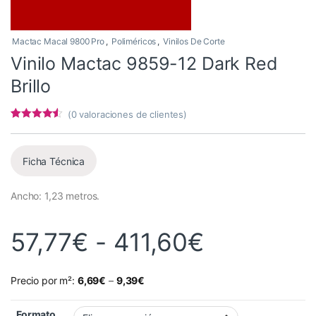
Mactac Macal 9800 Pro
,
Poliméricos
,
Vinilos De Corte
Vinilo Mactac 9859-12 Dark Red
Brillo
(
0
valoraciones de clientes)
Valorado
3
con
4.33
de
5 en base
a
Ficha Técnica
valoracione
s de
clientes
Ancho: 1,23 metros.
Rango de 
57,77
€
-
411,60
€
Precio por m²:
6,69
€
–
9,39
€
Formato