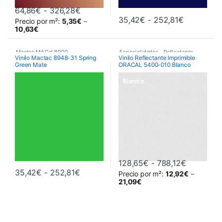
Rango de precios: desde 64,86€ hast
64,86
€
-
326,28
€
Rango de 
35,42
€
-
252,81
€
Precio por m²:
5,35
€
–
Este producto tiene múltiples variantes. Las opciones se pueden 
Este producto tiene múltiples va
10,63
€
Mactac MACal 8900
,
Especialidades
,
Reflectante
,
Vinilo Mactac 8948-31 Spring
Vinilo Reflectante Imprimible
Green Mate
ORACAL 5400-010 Blanco
Monoméricos
,
Vinilos De Corte
Vinilos De Corte
Rango de 
128,65
€
-
788,12
€
Rango de precios: desde 35,42€ hast
35,42
€
-
252,81
€
Precio por m²:
12,92
€
–
Este producto tiene múltiples variantes. Las opciones se pueden 
Este producto tiene múltiples va
21,09
€