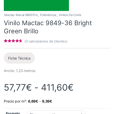
Mactac Macal 9800 Pro
,
Poliméricos
,
Vinilos De Corte
Vinilo Mactac 9849-36 Bright
Green Brillo
(
0
valoraciones de clientes)
Valorado
4
con
4.5
de 5
en base a
valoracione
Ficha Técnica
s de
clientes
Ancho: 1,23 metros.
Rango de 
57,77
€
-
411,60
€
Precio por m²:
6,69
€
–
9,39
€
Formato