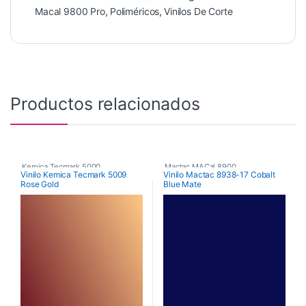
Macal 9800 Pro
,
Poliméricos
,
Vinilos De Corte
Productos relacionados
Kemica Tecmark 5000
,
Mactac MACal 8900
,
Vinilo Kemica Tecmark 5009
Vinilo Mactac 8938-17 Cobalt
Rose Gold
Blue Mate
Poliméricos
,
Vinilos De Corte
Monoméricos
,
Vinilos De Corte