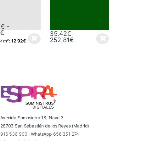
5
€
-
sde 128,65€ hasta 788,12€
Rango de precios: desde 128,65€ hasta 788,12
2
€
35,42
€
-
81€
Rango de precios: des
252,81
€
or m²:
12,92
€
 página de producto
as opciones se pueden elegir en la página de producto
ucto tiene múltiples variantes. Las opciones se pueden elegir en la p
Este producto tiene múltiples variantes. Las
Avenida Somosierra 18, Nave 3
28703 San Sebastián de los Reyes (Madrid)
916 536 900
·
WhatsApp 656 351 274