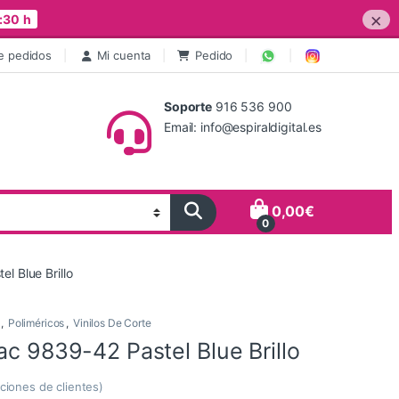
×
:30 h
e pedidos
Mi cuenta
Pedido
Soporte
916 536 900
Email: info@espiraldigital.es
0,00
€
0
l Blue Brillo
,
Poliméricos
,
Vinilos De Corte
ac 9839-42 Pastel Blue Brillo
ciones de clientes)