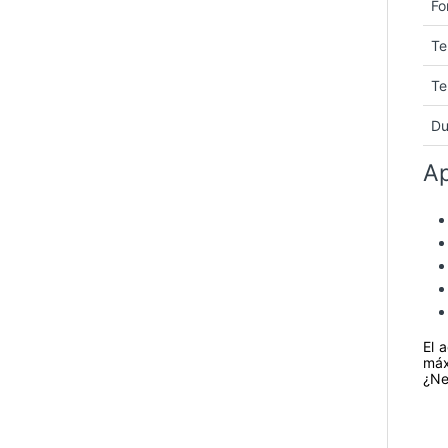
Fo
Te
Te
Du
Ap
El 
máx
¿Ne