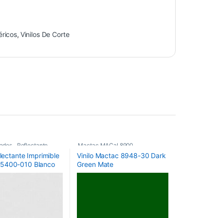
éricos
,
Vinilos De Corte
dades
,
Reflectante
,
Mactac MACal 8900
,
flectante Imprimible
Vinilo Mactac 8948-30 Dark
 Corte
Monoméricos
,
Vinilos De Corte
5400-010 Blanco
Green Mate