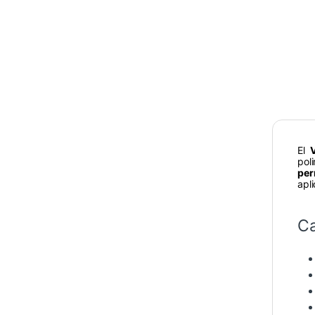
El
V
pol
per
apl
Ca