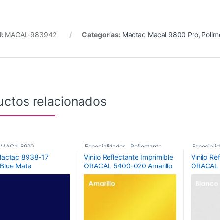
U:
MACAL-983942
Categorías:
Mactac Macal 9800 Pro
,
Polim
uctos relacionados
 MACal 8900
,
Especialidades
,
Reflectante
,
Especiali
 Mactac 8938-17
Vinilo Reflectante Imprimible
Vinilo Re
ricos
,
Vinilos De Corte
Vinilos De Corte
Vinilos De
 Blue Mate
ORACAL 5400-020 Amarillo
ORACAL 