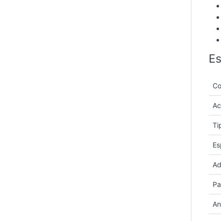
Es
Co
Ac
Ti
Es
Ad
Pa
An