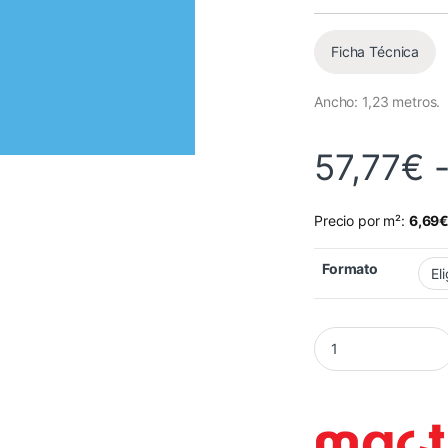
Valorado
4
con
4.25
de
5 en base
a
Ficha Técnica
valoracione
s de
clientes
Ancho: 1,23 metros.
57,77
€
Precio por m²:
6,69
Formato
Vinilo Mactac 9839-4