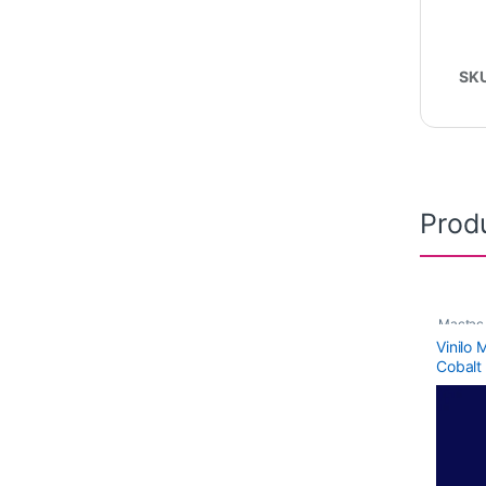
SK
Prod
Mactac
Vinilo
Monomé
Cobalt