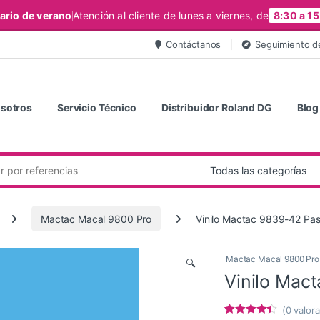
ario de verano
Atención al cliente de lunes a viernes, de
8:30 a 15
Contáctanos
Seguimiento d
sotros
Servicio Técnico
Distribuidor Roland DG
Blog
Mactac Macal 9800 Pro
Vinilo Mactac 9839-42 Paste
Mactac Macal 9800 Pro
🔍
Vinilo Mact
(
0
valora