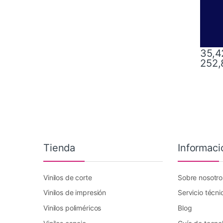
35,4
252,
Este pr
Tienda
Informaci
Vinilos de corte
Sobre nosotro
Vinilos de impresión
Servicio técni
Vinilos poliméricos
Blog