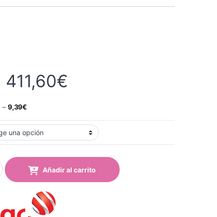
Rango de precios:
-
411,60
€
€
–
9,39
€
2 Pastel Blue Brillo quantity
Añadir al carrito