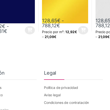
128,65
€
-
128,6
Rango de precios: de
788,12
€
788,1
2
€
-
Rango de precios: desde 35,42€ hasta 252,
81
€
Precio por m²:
12,92
€
Precio p
oducto tiene múltiples variantes. Las opciones se pueden elegir en la
Este producto tiene múltiples variantes. L
Este prod
–
21,09
€
–
21,09
€
ón
Legal
s
Política de privacidad
co
Aviso legal
Condiciones de contratación