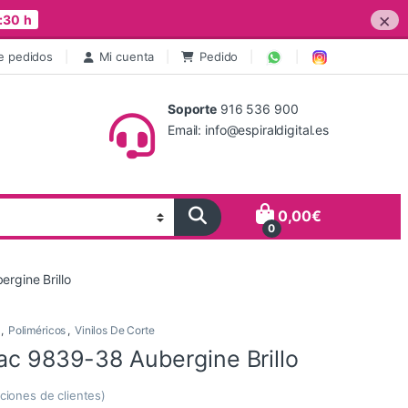
×
:30 h
e pedidos
Mi cuenta
Pedido
Soporte
916 536 900
Email: info@espiraldigital.es
0,00
€
0
rgine Brillo
,
Poliméricos
,
Vinilos De Corte
ac 9839-38 Aubergine Brillo
ciones de clientes)