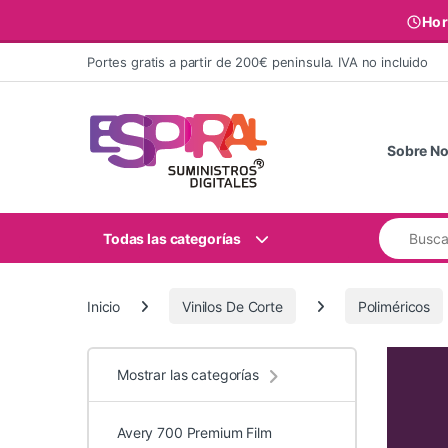
Hor
Ir al contenido
Portes gratis a partir de 200€ peninsula. IVA no incluido
Sobre No
Buscar:
Todas las categorías
Inicio
Vinilos De Corte
Poliméricos
Mostrar las categorías
Avery 700 Premium Film