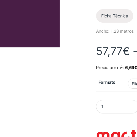
Valorado
4
con
4.25
de
5 en base
a
Ficha Técnica
valoracione
s de
clientes
Ancho: 1,23 metros.
57,77
€
Precio por m²:
6,69
Formato
Vinilo Mactac 9839-