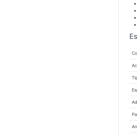
Es
Co
Ac
Ti
Es
Ad
Pa
An