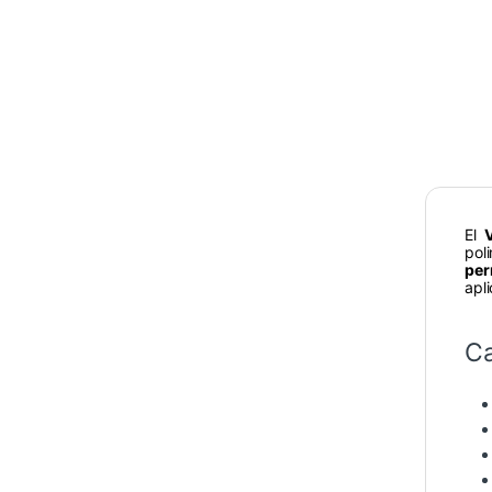
El
pol
per
apl
Ca