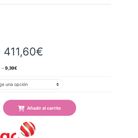
Rango de precios:
-
411,60
€
€
–
9,39
€
38 Aubergine Brillo quantity
Añadir al carrito