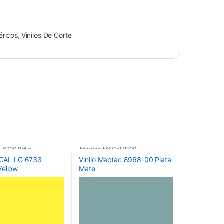
éricos
,
Vinilos De Corte
 6700 Brillo
,
Mactac MACal 8900
,
I-CAL LG 6733
Vinilo Mactac 8968-00 Plata
os
,
Vinilos De Corte
Monoméricos
,
Vinilos De Corte
ellow
Mate