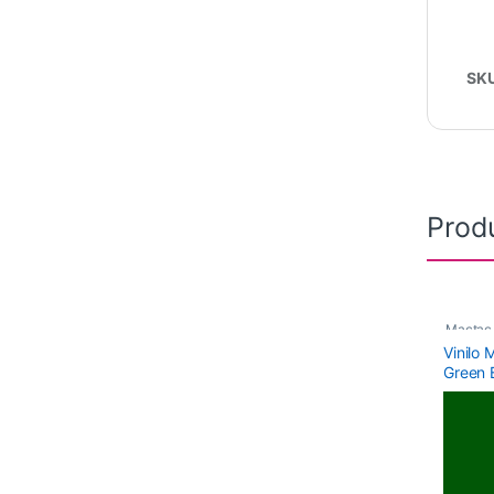
SK
Prod
Mactac
Vinilo
Monomé
Green B