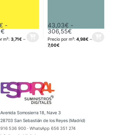
€
-
43,03
€
-
Rango de precios: desde 30,44€ hasta 226,31
Rango de precios: de
1
€
306,55
€
81€
sde 35,42€ hasta 252,81€
or m²:
3,71
€
–
Precio por m²:
4,98
€
–
 página de producto
as opciones se pueden elegir en la página de producto
ucto tiene múltiples variantes. Las opciones se pueden elegir en la p
Este producto tiene múltiples variantes. Las
7,00
€
Avenida Somosierra 18, Nave 3
28703 San Sebastián de los Reyes (Madrid)
916 536 900
·
WhatsApp 656 351 274