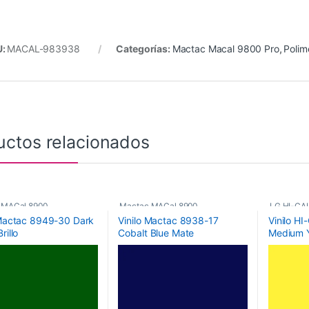
U:
MACAL-983938
Categorías:
Mactac Macal 9800 Pro
,
Polim
uctos relacionados
 MACal 8900
,
Mactac MACal 8900
,
LG HI-CAL
 Mactac 8949-30 Dark
Vinilo Mactac 8938-17
Vinilo H
ricos
,
Vinilos De Corte
Monoméricos
,
Vinilos De Corte
Poliméric
rillo
Cobalt Blue Mate
Medium Y