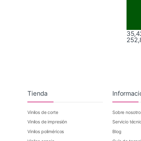
35,4
252,
Este pr
Tienda
Informaci
Vinilos de corte
Sobre nosotro
Vinilos de impresión
Servicio técni
Vinilos poliméricos
Blog