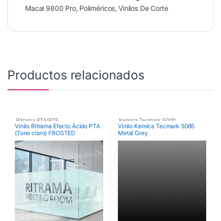
Macal 9800 Pro
,
Poliméricos
,
Vinilos De Corte
Productos relacionados
Ritrama PTA/PTF
,
Kemica Tecmark 5000
,
Vinilo Ritrama Efecto Ácido PTA
Vinilo Kemica Tecmark 5065
(Tono claro) FROSTED
Metal Grey
Vinilos De Corte
,
Poliméricos
,
Vinilos De Corte
Vinilos Efecto Ácido
,
Vinilos para decoración de
cristales