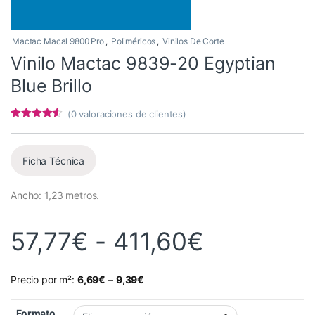
Mactac Macal 9800 Pro
,
Poliméricos
,
Vinilos De Corte
Vinilo Mactac 9839-20 Egyptian
Blue Brillo
(
0
valoraciones de clientes)
Valorado
3
con
4.33
de
5 en base
a
Ficha Técnica
valoracione
s de
clientes
Ancho: 1,23 metros.
Rango de 
57,77
€
-
411,60
€
Precio por m²:
6,69
€
–
9,39
€
Formato