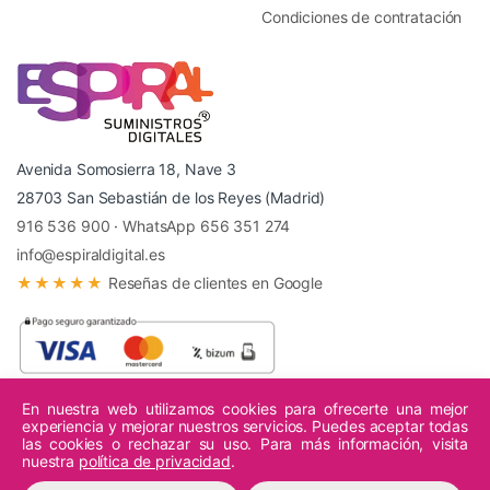
Condiciones de contratación
Avenida Somosierra 18, Nave 3
28703 San Sebastián de los Reyes (Madrid)
916 536 900
·
WhatsApp 656 351 274
info@espiraldigital.es
★★★★★
Reseñas de clientes en Google
En nuestra web utilizamos cookies para ofrecerte una mejor
experiencia y mejorar nuestros servicios. Puedes aceptar todas
© 2026 Espiral Digital - Todos los derechos reservados.
las cookies o rechazar su uso. Para más información, visita
nuestra
política de privacidad
.