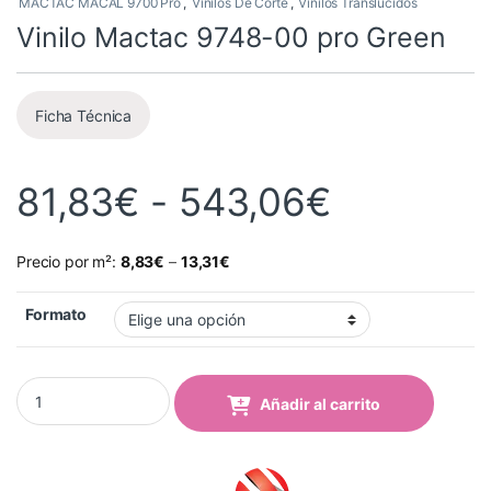
MACTAC MACAL 9700 Pro
,
Vinilos De Corte
,
Vinilos Translúcidos
Vinilo Mactac 9748-00 pro Green
Ficha Técnica
Rango de
81,83
€
-
543,06
€
Precio por m²:
8,83
€
–
13,31
€
Formato
Vinilo Mactac 9748-00 pro Green quantity
Añadir al carrito