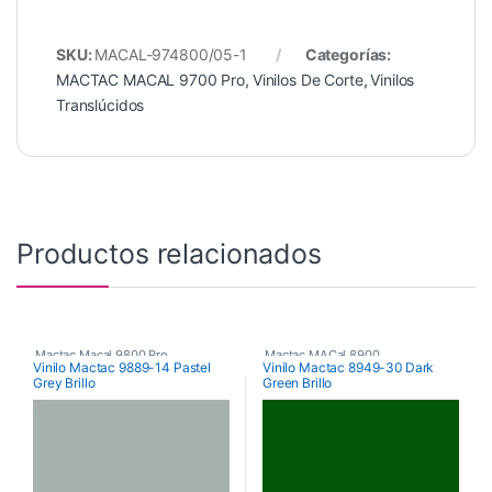
SKU:
MACAL-974800/05-1
Categorías:
MACTAC MACAL 9700 Pro
,
Vinilos De Corte
,
Vinilos
Translúcidos
Productos relacionados
Mactac Macal 9800 Pro
,
Mactac MACal 8900
,
Vinilo Mactac 9889-14 Pastel
Vinilo Mactac 8949-30 Dark
Grey Brillo
Green Brillo
Poliméricos
,
Vinilos De Corte
Monoméricos
,
Vinilos De Corte