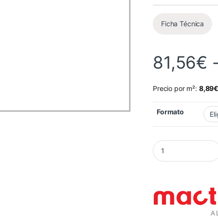
Ficha Técnica
81,56
€
Precio por m²:
8,89
Formato
Vinilo Mactac 9798-