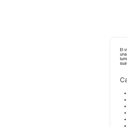
El 
una
lum
sua
Ca