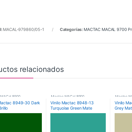
U:
MACAL-979860/05-1
Categorías:
MACTAC MACAL 9700 Pr
uctos relacionados
 MACal 8900
,
Mactac MACal 8900
,
Mactac M
 Mactac 8949-30 Dark
Vinilo Mactac 8948-13
Vinilo M
ricos
,
Vinilos De Corte
Monoméricos
,
Vinilos De Corte
Monoméri
rillo
Turquoise Green Mate
Grey Ma