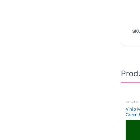
SK
Prod
Mactac
Vinilo
Monomé
Green B