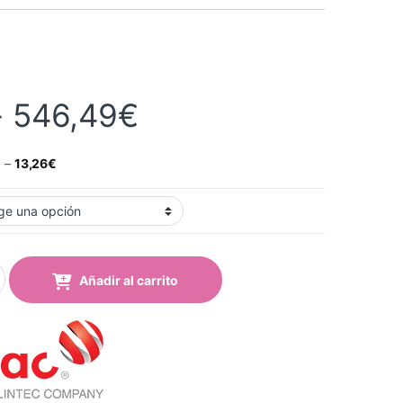
Rango de precios
-
546,49
€
€
–
13,26
€
60 pro Light Diffuser 60% quantity
Añadir al carrito