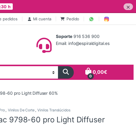
×
:30 h
e pedidos
Mi cuenta
Pedido
Soporte
916 536 900
Email: info@espiraldigital.es
0,00
€
0
798-60 pro Light Diffuser 60%
Pro
,
Vinilos De Corte
,
Vinilos Translúcidos
ac 9798-60 pro Light Diffuser