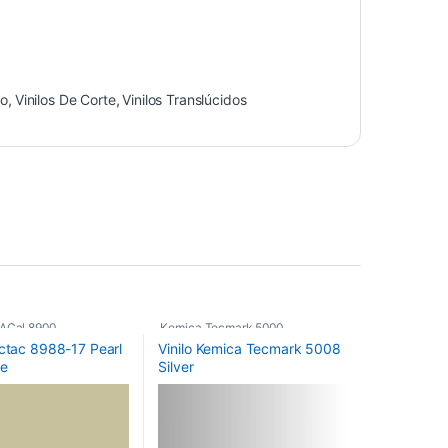
o
,
Vinilos De Corte
,
Vinilos Translúcidos
ACal 8900
,
Kemica Tecmark 5000
,
actac 8988-17 Pearl
Vinilo Kemica Tecmark 5008
cos
,
Vinilos De Corte
Poliméricos
,
Vinilos De Corte
te
Silver