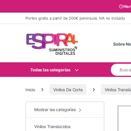
Hor
Ir al contenido
Portes gratis a partir de 200€ peninsula. IVA no incluido
Sobre No
Buscar:
Todas las categorías
Inicio
Vinilos De Corte
Vinilos Transl
Mostrar las categorías
Vinilos Translúcidos