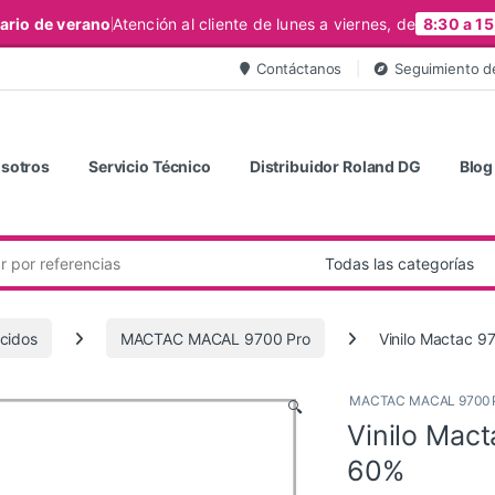
ario de verano
Atención al cliente de lunes a viernes, de
8:30 a 15
Contáctanos
Seguimiento d
sotros
Servicio Técnico
Distribuidor Roland DG
Blog
úcidos
MACTAC MACAL 9700 Pro
Vinilo Mactac 9
MACTAC MACAL 9700 
🔍
Vinilo Mact
60%