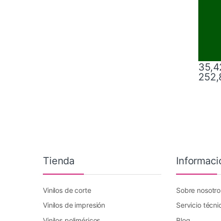
35,4
252,
Este pr
Tienda
Informaci
Vinilos de corte
Sobre nosotro
Vinilos de impresión
Servicio técni
Vinilos poliméricos
Blog