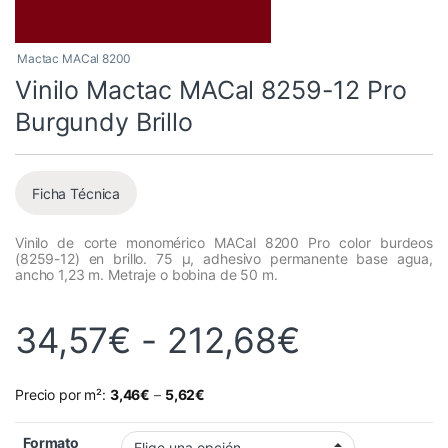
Mactac MACal 8200
Vinilo Mactac MACal 8259-12 Pro
Burgundy Brillo
Ficha Técnica
Vinilo de corte monomérico MACal 8200 Pro color burdeos
(8259-12) en brillo. 75 µ, adhesivo permanente base agua,
ancho 1,23 m. Metraje o bobina de 50 m.
Rango de
34,57
€
-
212,68
€
Precio por m²:
3,46
€
–
5,62
€
Formato