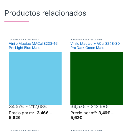
Productos relacionados
Mactac MACal 8200
Mactac MACal 8200
Vinilo Mactac MACal 8238-16
Vinilo Mactac MACal 8248-30
Pro Light Blue Mate
Pro Dark Green Mate
Rango de precios: desde 34,57€ hasta
Rango de 
34,57
€
-
212,68
€
34,57
€
-
212,68
€
Precio por m²:
3,46
€
–
Precio por m²:
3,46
€
–
Este producto tiene múltiples variantes. Las opciones se pueden 
Este producto tiene múltiples va
5,62
€
5,62
€
Mactac MACal 8200
Mactac MACal 8200