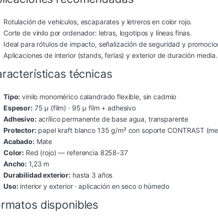
Rotulación de vehículos, escaparates y letreros en color rojo.
Corte de vinilo por ordenador: letras, logotipos y líneas finas.
Ideal para rótulos de impacto, señalización de seguridad y promocio
Aplicaciones de interior (stands, ferias) y exterior de duración media.
racterísticas técnicas
Tipo:
vinilo monomérico calandrado flexible, sin cadmio
Espesor:
75 µ (film) · 95 µ film + adhesivo
Adhesivo:
acrílico permanente de base agua, transparente
Protector:
papel kraft blanco 135 g/m² con soporte CONTRAST (mejo
Acabado:
Mate
Color:
Red (rojo) — referencia 8258-37
Ancho:
1,23 m
Durabilidad exterior:
hasta 3 años
Uso:
interior y exterior · aplicación en seco o húmedo
rmatos disponibles