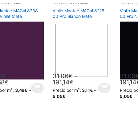
 MACal 8200
Mactac MACal 8200
Mactac M
 Mactac MACal 8238-
Vinilo Mactac MACal 8228-
Vinilo M
Violet Mate
00 Pro Blanco Mate
00 Pro N
7
€
-
31,06
€
-
31,06
Rango de precios: desde 34,57€ hasta 212,6
Rango de precios: des
68
€
191,14
€
191,14
 por m²:
3,46
€
–
Precio por m²:
3,11
€
–
Precio p
oducto tiene múltiples variantes. Las opciones se pueden elegir en la
Este producto tiene múltiples variantes. L
Este prod
5,05
€
5,05
€