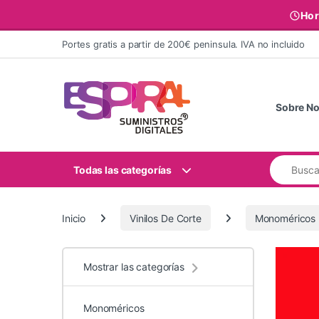
Hor
Ir al contenido
Portes gratis a partir de 200€ peninsula. IVA no incluido
Sobre No
Buscar:
Todas las categorías
Inicio
Vinilos De Corte
Monoméricos
Mostrar las categorías
Monoméricos