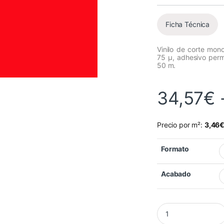
Ficha Técnica
Vinilo de corte mon
75 µ, adhesivo per
50 m.
34,57
€
Precio por m²:
3,46
Formato
Acabado
Vinilo Mactac MACa