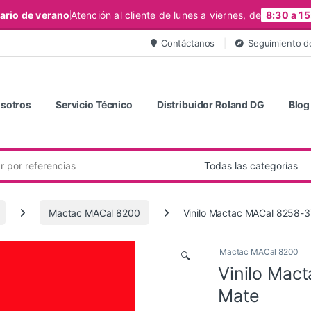
ario de verano
Atención al cliente de lunes a viernes, de
8:30 a 15
Contáctanos
Seguimiento d
sotros
Servicio Técnico
Distribuidor Roland DG
Blog
Mactac MACal 8200
Vinilo Mactac MACal 8258-3
Mactac MACal 8200
🔍
Vinilo Mac
Mate