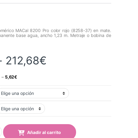
omérico MACal 8200 Pro color rojo (8258-37) en mate.
manente base agua, ancho 1,23 m. Metraje o bobina de
Rango de precios
-
212,68
€
€
–
5,62
€
l 8258-37 Pro Red Mate quantity
Añadir al carrito