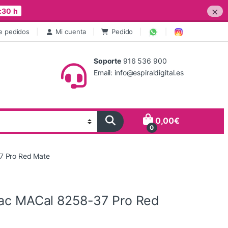
×
:30 h
e pedidos
Mi cuenta
Pedido
Soporte
916 536 900
Email: info@espiraldigital.es
0,00
€
0
7 Pro Red Mate
tac MACal 8258-37 Pro Red