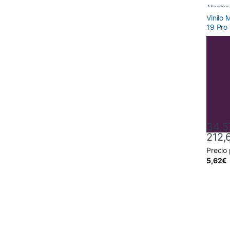
Mactac
Vinilo
19 Pro 
34,5
212,
Precio
Este pr
5,62
€